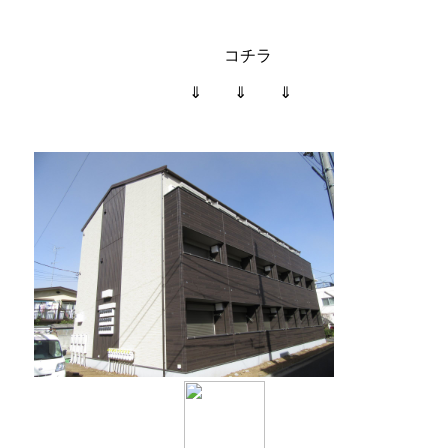
コチラ
⇓ ⇓ ⇓