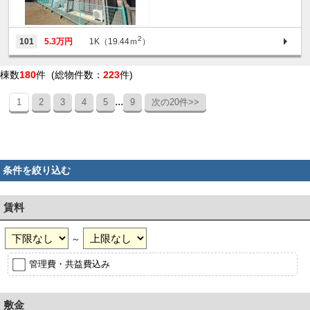
2
101
5.3万円
1K（19.44ｍ
）
棟数
180
件 (総物件数：
223
件)
...
1
2
3
4
5
9
次の20件>>
条件を絞り込む
賃料
～
管理費・共益費込み
敷金