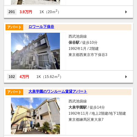
2
201
3.9万円
1K（20ｍ
）
ロワール下保谷
アパート
西武池袋線
保谷駅
/ 徒歩10分
1992年1月 / 2階建
東京都西東京市下保谷3
2
102
4万円
1K（15.62ｍ
）
大泉学園のワンルーム賃貸アパート
アパート
西武池袋線
大泉学園駅
/ 徒歩14分
1992年11月 / 地上2階建/地下1階建
東京都練馬区東大泉7