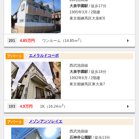
大泉学園駅
/ 徒歩17分
1995年3月 / 2階建
東京都練馬区大泉町6
2
201
4.85万円
ワンルーム（14.85ｍ
）
エメラルドコーポ
アパート
西武池袋線
大泉学園駅
/ 徒歩18分
1992年6月 / 2階建
東京都練馬区東大泉7
2
103
4.9万円
1K（16.24ｍ
）
メゾンアンソレイエ
アパート
西武池袋線
石神井公園駅
/ 徒歩13分