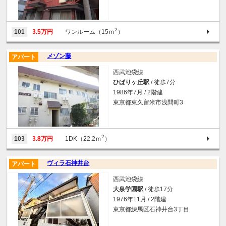
2
101
3.5万円
ワンルーム（15ｍ
）
メゾン藤
アパート
西武池袋線
ひばりヶ丘駅
/ 徒歩7分
1986年7月 / 2階建
東京都東久留米市浅間町3
2
103
3.8万円
1DK（22.2ｍ
）
ヴィラ石神井台
アパート
西武池袋線
大泉学園駅
/ 徒歩17分
1976年11月 / 2階建
東京都練馬区石神井台3丁目