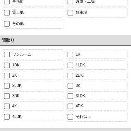
事務所
倉庫・工場
貸土地
駐車場
その他
間取り
ワンルーム
1K
1DK
1LDK
2K
2DK
2LDK
3K
3DK
3LDK
4K
4DK
4LDK
それ以上