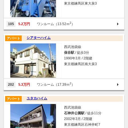
東京都練馬区東大泉3
2
105
5.2万円
ワンルーム（13.52ｍ
）
シアターハイム
アパート
西武池袋線
保谷駅
/ 徒歩3分
1990年3月 / 2階建
東京都練馬区南大泉3
2
202
5.3万円
ワンルーム（17.39ｍ
）
ユタカハイム
アパート
西武池袋線
石神井公園駅
/ 徒歩11分
2002年3月 / 2階建
東京都練馬区石神井町7