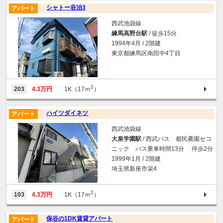
シャトー谷治3
アパート
西武池袋線
練馬高野台駅
/ 徒歩15分
1994年4月 / 2階建
東京都練馬区南田中4丁目
2
203
4.3万円
1K（17ｍ
）
ハイツダイネツ
アパート
西武池袋線
大泉学園駅
/ 西武バス 都民農園セコ
ニック バス乗車時間13分 停歩2分
1999年1月 / 2階建
埼玉県新座市栄4
2
103
4.3万円
1K（17ｍ
）
保谷の1DK賃貸アパート
アパート