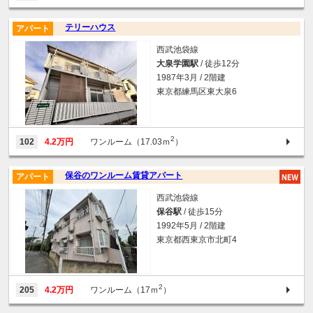
テリーハウス
アパート
西武池袋線
大泉学園駅
/ 徒歩12分
1987年3月 / 2階建
東京都練馬区東大泉6
2
102
4.2万円
ワンルーム（17.03ｍ
）
保谷のワンルーム賃貸アパート
アパート
西武池袋線
保谷駅
/ 徒歩15分
1992年5月 / 2階建
東京都西東京市北町4
2
205
4.2万円
ワンルーム（17ｍ
）