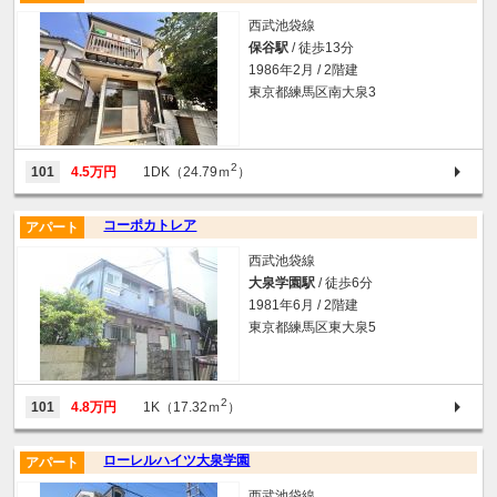
西武池袋線
保谷駅
/ 徒歩13分
1986年2月 / 2階建
東京都練馬区南大泉3
2
101
4.5万円
1DK（24.79ｍ
）
コーポカトレア
アパート
西武池袋線
大泉学園駅
/ 徒歩6分
1981年6月 / 2階建
東京都練馬区東大泉5
2
101
4.8万円
1K（17.32ｍ
）
ローレルハイツ大泉学園
アパート
西武池袋線