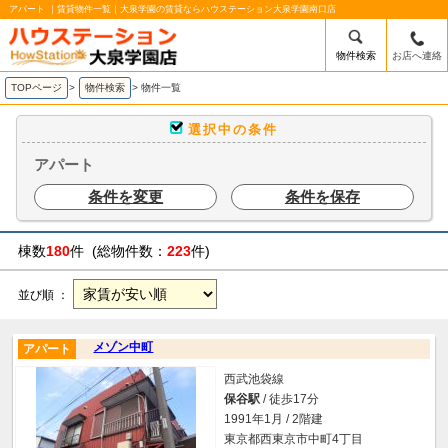
アパート ｜賃貸物件一覧｜大泉学園の賃貸ならハウステーション大泉学園南口店
物件検索
お店へ連絡
TOPページ
>
物件検索
>
物件一覧
選択中の条件
アパート
条件を変更
条件を保存
棟数
180
件 (総物件数：
223
件)
並び順 ：
メゾン中町
アパート
西武池袋線
保谷駅
/ 徒歩17分
1991年1月 / 2階建
東京都西東京市中町4丁目