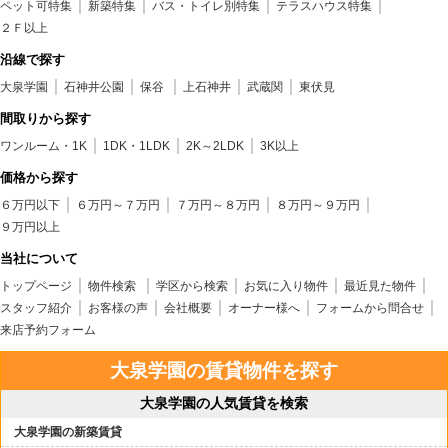
ペット可特集
新築特集
バス・トイレ別特集
テラスハウス特集
２Ｆ以上
沿線で探す
大泉学園
石神井公園
保谷
上石神井
武蔵関
東伏見
間取りから探す
ワンルーム・1K
1DK・1LDK
2K～2LDK
3K以上
価格から探す
６万円以下
６万円～７万円
７万円～８万円
８万円～９万円
９万円以上
当社について
トップページ
物件検索
学区から検索
お気に入り物件
最近見た物件
スタッフ紹介
お客様の声
会社概要
オーナー様へ
フォームから問合せ
来店予約フォーム
大泉学園の賃貸物件を探す
大泉学園の人気賃貸を検索
大泉学園の新築賃貸