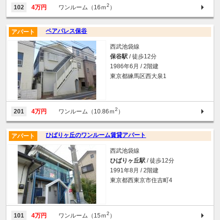
2
102
4万円
ワンルーム（16ｍ
）
ペアパレス保谷
アパート
西武池袋線
保谷駅
/ 徒歩12分
1986年6月 / 2階建
東京都練馬区西大泉1
2
201
4万円
ワンルーム（10.86ｍ
）
ひばりヶ丘のワンルーム賃貸アパート
アパート
西武池袋線
ひばりヶ丘駅
/ 徒歩12分
1991年8月 / 2階建
東京都西東京市住吉町4
2
101
4万円
ワンルーム（15ｍ
）