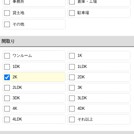
事務所
倉庫・工場
貸土地
駐車場
その他
間取り
ワンルーム
1K
1DK
1LDK
2K
2DK
2LDK
3K
3DK
3LDK
4K
4DK
4LDK
それ以上