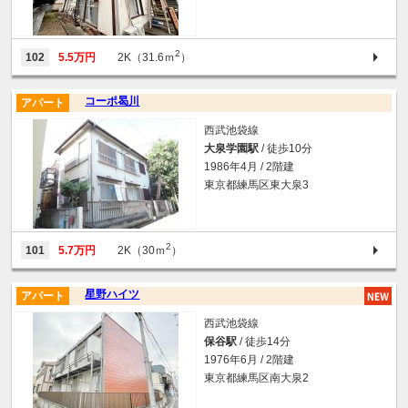
2
102
5.5万円
2K（31.6ｍ
）
コーポ曷川
アパート
西武池袋線
大泉学園駅
/ 徒歩10分
1986年4月 / 2階建
東京都練馬区東大泉3
2
101
5.7万円
2K（30ｍ
）
星野ハイツ
アパート
西武池袋線
保谷駅
/ 徒歩14分
1976年6月 / 2階建
東京都練馬区南大泉2