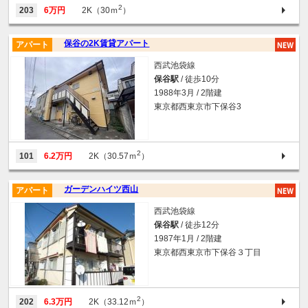
2
203
6万円
2K（30ｍ
）
保谷の2K賃貸アパート
アパート
西武池袋線
保谷駅
/ 徒歩10分
1988年3月 / 2階建
東京都西東京市下保谷3
2
101
6.2万円
2K（30.57ｍ
）
ガーデンハイツ西山
アパート
西武池袋線
保谷駅
/ 徒歩12分
1987年1月 / 2階建
東京都西東京市下保谷３丁目
2
202
6.3万円
2K（33.12ｍ
）