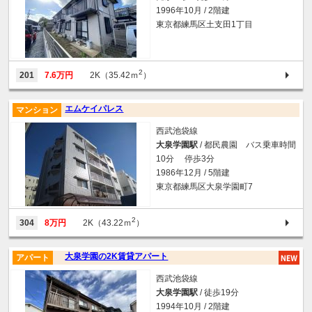
1996年10月 / 2階建
東京都練馬区土支田1丁目
2
201
7.6万円
2K（35.42ｍ
）
エムケイパレス
マンション
西武池袋線
大泉学園駅
/ 都民農園 バス乗車時間
10分 停歩3分
1986年12月 / 5階建
東京都練馬区大泉学園町7
2
304
8万円
2K（43.22ｍ
）
大泉学園の2K賃貸アパート
アパート
西武池袋線
大泉学園駅
/ 徒歩19分
1994年10月 / 2階建