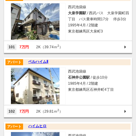
西武池袋線
大泉学園駅
/ 西武バス 大泉学園町四
丁目 バス乗車時間17分 停歩3分
1995年4月 / 2階建
東京都練馬区大泉町3
2
101
7万円
2K（39.74ｍ
）
ベルハイムⅡ
アパート
西武池袋線
石神井公園駅
/ 徒歩10分
1985年4月 / 2階建
東京都練馬区石神井町4丁目
2
102
7万円
2K（29.81ｍ
）
ハイムヒロ
アパート
西武池袋線