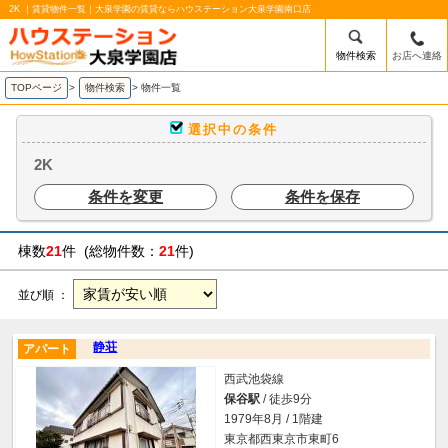
2K ｜賃貸物件一覧｜大泉学園の賃貸ならハウステーション大泉学園南口店
物件検索
お店へ連絡
TOPページ
>
物件検索
>
物件一覧
選択中の条件
2K
条件を変更
条件を保存
棟数
21
件 (総物件数：
21
件)
並び順 ：
静荘
アパート
西武池袋線
保谷駅
/ 徒歩9分
1979年8月 / 1階建
東京都西東京市東町6