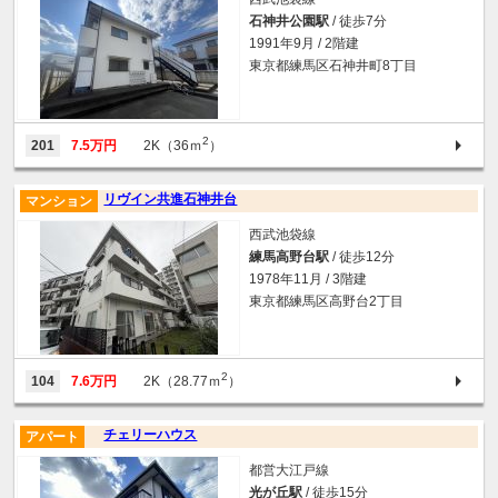
石神井公園駅
/ 徒歩7分
1991年9月 / 2階建
東京都練馬区石神井町8丁目
2
201
7.5万円
2K（36ｍ
）
リヴイン共進石神井台
マンション
西武池袋線
練馬高野台駅
/ 徒歩12分
1978年11月 / 3階建
東京都練馬区高野台2丁目
2
104
7.6万円
2K（28.77ｍ
）
チェリーハウス
アパート
都営大江戸線
光が丘駅
/ 徒歩15分