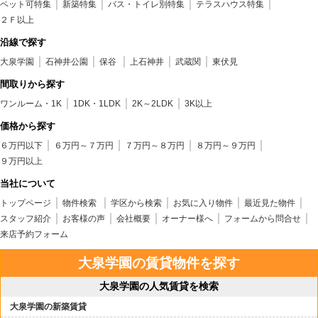
ペット可特集
新築特集
バス・トイレ別特集
テラスハウス特集
２Ｆ以上
沿線で探す
大泉学園
石神井公園
保谷
上石神井
武蔵関
東伏見
間取りから探す
ワンルーム・1K
1DK・1LDK
2K～2LDK
3K以上
価格から探す
６万円以下
６万円～７万円
７万円～８万円
８万円～９万円
９万円以上
当社について
トップページ
物件検索
学区から検索
お気に入り物件
最近見た物件
スタッフ紹介
お客様の声
会社概要
オーナー様へ
フォームから問合せ
来店予約フォーム
大泉学園の賃貸物件を探す
大泉学園の人気賃貸を検索
大泉学園の新築賃貸