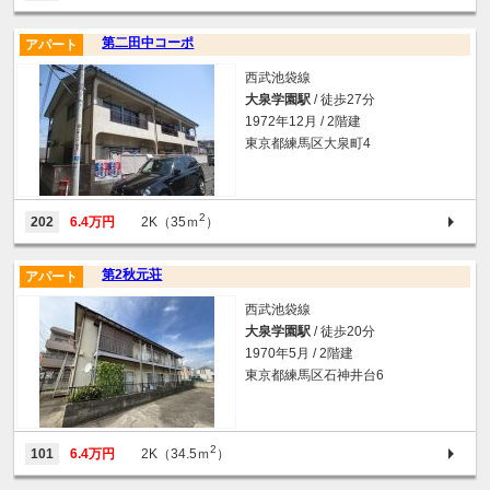
第二田中コーポ
アパート
西武池袋線
大泉学園駅
/ 徒歩27分
1972年12月 / 2階建
東京都練馬区大泉町4
2
202
6.4万円
2K（35ｍ
）
第2秋元荘
アパート
西武池袋線
大泉学園駅
/ 徒歩20分
1970年5月 / 2階建
東京都練馬区石神井台6
2
101
6.4万円
2K（34.5ｍ
）