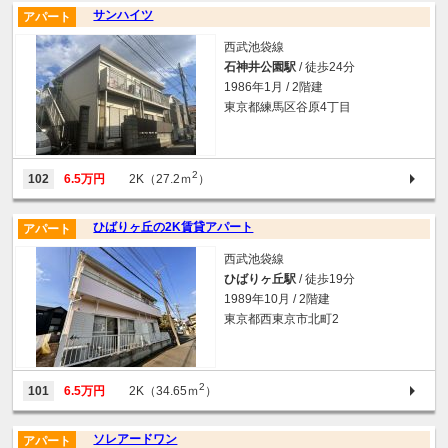
サンハイツ
アパート
西武池袋線
石神井公園駅
/ 徒歩24分
1986年1月 / 2階建
東京都練馬区谷原4丁目
2
102
6.5万円
2K（27.2ｍ
）
ひばりヶ丘の2K賃貸アパート
アパート
西武池袋線
ひばりヶ丘駅
/ 徒歩19分
1989年10月 / 2階建
東京都西東京市北町2
2
101
6.5万円
2K（34.65ｍ
）
ソレアードワン
アパート