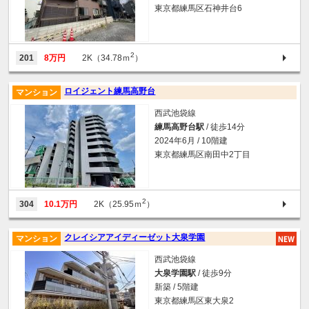
東京都練馬区石神井台6
2
201
8万円
2K（34.78ｍ
）
ロイジェント練馬高野台
マンション
西武池袋線
練馬高野台駅
/ 徒歩14分
2024年6月 / 10階建
東京都練馬区南田中2丁目
2
304
10.1万円
2K（25.95ｍ
）
クレイシアアイディーゼット大泉学園
マンション
西武池袋線
大泉学園駅
/ 徒歩9分
新築 / 5階建
東京都練馬区東大泉2