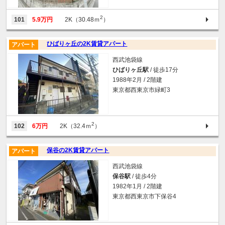
2
101
5.9万円
2K（30.48ｍ
）
ひばりヶ丘の2K賃貸アパート
アパート
西武池袋線
ひばりヶ丘駅
/ 徒歩17分
1988年2月 / 2階建
東京都西東京市緑町3
2
102
6万円
2K（32.4ｍ
）
保谷の2K賃貸アパート
アパート
西武池袋線
保谷駅
/ 徒歩4分
1982年1月 / 2階建
東京都西東京市下保谷4