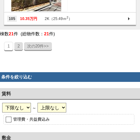
2
105
10.35万円
2K（25.49ｍ
）
棟数
21
件 (総物件数：
21
件)
1
2
次の20件>>
条件を絞り込む
賃料
～
管理費・共益費込み
敷金