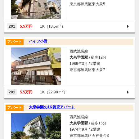
東京都練馬区東大泉5
2
201
5.5万円
1K（18.5ｍ
）
ハイツ小野
アパート
西武池袋線
大泉学園駅
/ 徒歩12分
1989年3月 / 2階建
東京都練馬区東大泉7
2
201
5.5万円
1K（22.98ｍ
）
大泉学園の1K賃貸アパート
アパート
西武池袋線
大泉学園駅
/ 徒歩15分
1974年9月 / 2階建
東京都練馬区石神井台3