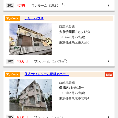
2
201
4万円
ワンルーム（10.86ｍ
）
テリーハウス
アパート
西武池袋線
大泉学園駅
/ 徒歩12分
1987年3月 / 2階建
東京都練馬区東大泉6
2
102
4.2万円
ワンルーム（17.03ｍ
）
保谷のワンルーム賃貸アパート
アパート
西武池袋線
保谷駅
/ 徒歩15分
1992年5月 / 2階建
東京都西東京市北町4
2
205
4.2万円
ワンルーム（17ｍ
）