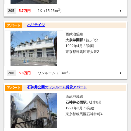
2
205
5.7万円
1K（15.26ｍ
）
ハリテイジ
アパート
西武池袋線
大泉学園駅
/ 徒歩9分
1992年4月 / 2階建
東京都練馬区東大泉2
2
206
5.8万円
ワンルーム（13ｍ
）
石神井公園のワンルーム賃貸アパート
アパート
西武池袋線
石神井公園駅
/ 徒歩8分
1991年2月 / 2階建
東京都練馬区石神井町4