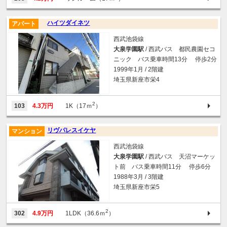
ハイツダイネツ
アパート
西武池袋線
大泉学園駅
/ 西武バス 都民農園セコ
ニック バス乗車時間13分 停歩2分
1999年1月 / 2階建
埼玉県新座市栄4
2
103
4.3万円
1K（17ｍ
）
リヴパレスイケヤ
マンション
西武池袋線
大泉学園駅
/ 西武バス 天沼マーケッ
ト前 バス乗車時間11分 停歩6分
1988年3月 / 3階建
埼玉県新座市栄5
2
302
4.9万円
1LDK（36.6ｍ
）