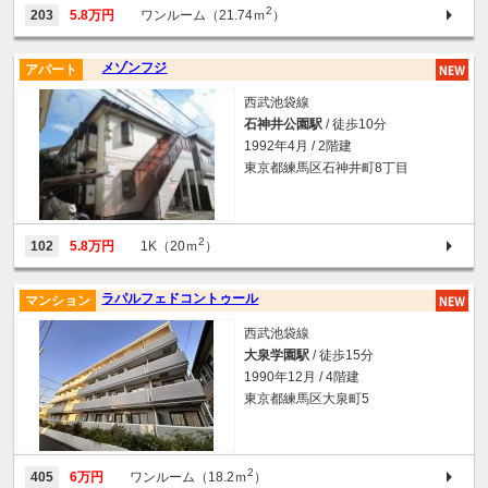
2
203
5.8万円
ワンルーム（21.74ｍ
）
メゾンフジ
アパート
西武池袋線
石神井公園駅
/ 徒歩10分
1992年4月 / 2階建
東京都練馬区石神井町8丁目
2
102
5.8万円
1K（20ｍ
）
ラパルフェドコントゥール
マンション
西武池袋線
大泉学園駅
/ 徒歩15分
1990年12月 / 4階建
東京都練馬区大泉町5
2
405
6万円
ワンルーム（18.2ｍ
）