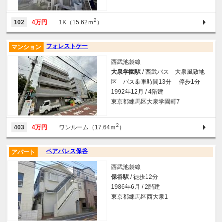
2
102
4万円
1K（15.62ｍ
）
フォレストケー
マンション
西武池袋線
大泉学園駅
/ 西武バス 大泉風致地
区 バス乗車時間13分 停歩1分
1992年12月 / 4階建
東京都練馬区大泉学園町7
2
403
4万円
ワンルーム（17.64ｍ
）
ペアパレス保谷
アパート
西武池袋線
保谷駅
/ 徒歩12分
1986年6月 / 2階建
東京都練馬区西大泉1