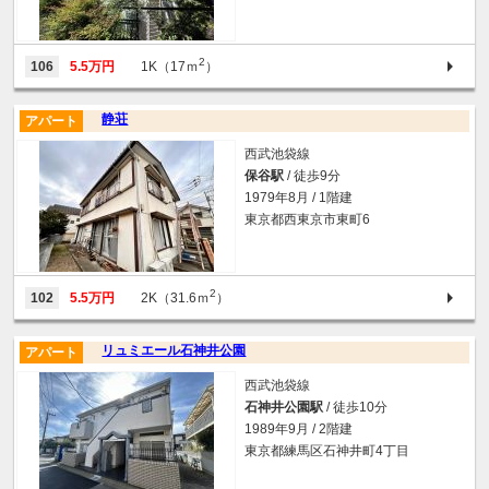
2
106
5.5万円
1K（17ｍ
）
静荘
アパート
西武池袋線
保谷駅
/ 徒歩9分
1979年8月 / 1階建
東京都西東京市東町6
2
102
5.5万円
2K（31.6ｍ
）
リュミエール石神井公園
アパート
西武池袋線
石神井公園駅
/ 徒歩10分
1989年9月 / 2階建
東京都練馬区石神井町4丁目