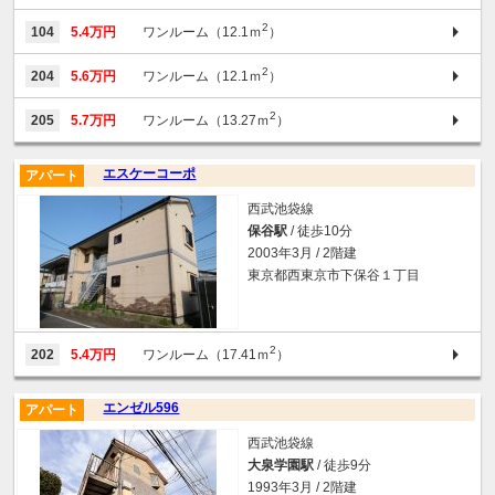
2
104
5.4万円
ワンルーム（12.1ｍ
）
2
204
5.6万円
ワンルーム（12.1ｍ
）
2
205
5.7万円
ワンルーム（13.27ｍ
）
エスケーコーポ
アパート
西武池袋線
保谷駅
/ 徒歩10分
2003年3月 / 2階建
東京都西東京市下保谷１丁目
2
202
5.4万円
ワンルーム（17.41ｍ
）
エンゼル596
アパート
西武池袋線
大泉学園駅
/ 徒歩9分
1993年3月 / 2階建