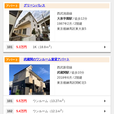
グリーンパレス
アパート
西武池袋線
大泉学園駅
/ 徒歩12分
1987年2月 / 2階建
東京都練馬区東大泉5
2
101
5.3万円
1K（18.8ｍ
）
武蔵関のワンルーム賃貸アパート
アパート
西武新宿線
武蔵関駅
/ 徒歩10分
2018年6月 / 2階建
東京都練馬区関町北5
2
101
5.5万円
ワンルーム（13.27ｍ
）
2
102
5.4万円
ワンルーム（12.1ｍ
）