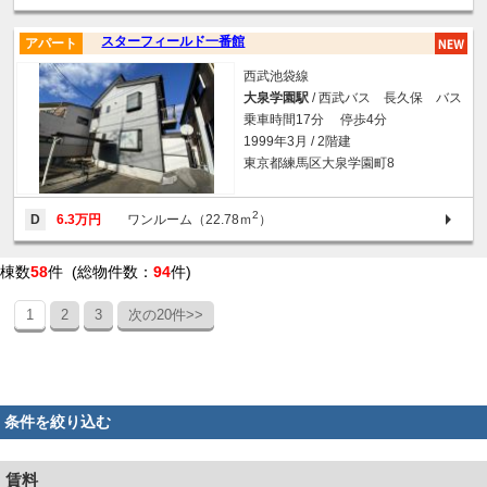
スターフィールド一番館
アパート
西武池袋線
大泉学園駅
/ 西武バス 長久保 バス
乗車時間17分 停歩4分
1999年3月 / 2階建
東京都練馬区大泉学園町8
2
D
6.3万円
ワンルーム（22.78ｍ
）
棟数
58
件 (総物件数：
94
件)
1
2
3
次の20件>>
条件を絞り込む
賃料