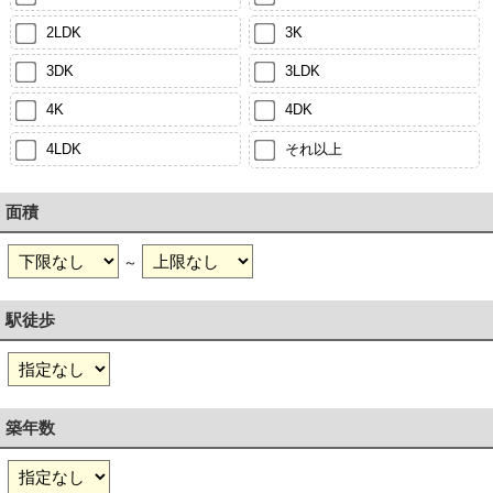
2LDK
3K
3DK
3LDK
4K
4DK
4LDK
それ以上
面積
～
駅徒歩
築年数