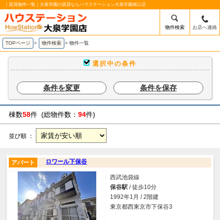
｜賃貸物件一覧｜大泉学園の賃貸ならハウステーション大泉学園南口店
物件検索
お店へ連絡
TOPページ
>
物件検索
>
物件一覧
選択中の条件
条件を変更
条件を保存
棟数
58
件 (総物件数：
94
件)
並び順 ：
ロワール下保谷
アパート
西武池袋線
保谷駅
/ 徒歩10分
1992年1月 / 2階建
東京都西東京市下保谷3