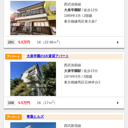
西武池袋線
大泉学園駅
/ 徒歩12分
1989年3月 / 2階建
東京都練馬区東大泉7
2
201
5.5万円
1K（22.98ｍ
）
大泉学園の1K賃貸アパート
アパート
西武池袋線
大泉学園駅
/ 徒歩15分
1974年9月 / 2階建
東京都練馬区石神井台3
2
106
5.5万円
1K（17ｍ
）
青葉ヒルズ
アパート
西武新宿線