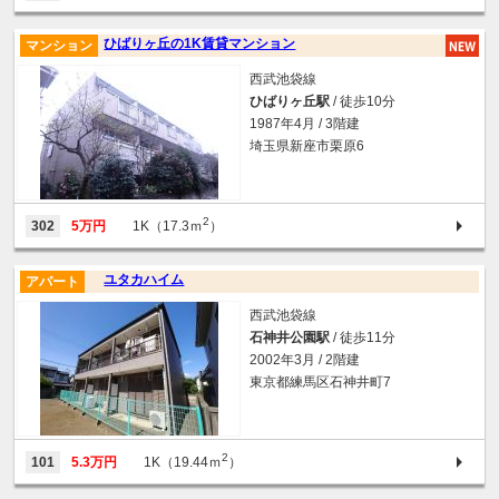
ひばりヶ丘の1K賃貸マンション
マンション
西武池袋線
ひばりヶ丘駅
/ 徒歩10分
1987年4月 / 3階建
埼玉県新座市栗原6
2
302
5万円
1K（17.3ｍ
）
ユタカハイム
アパート
西武池袋線
石神井公園駅
/ 徒歩11分
2002年3月 / 2階建
東京都練馬区石神井町7
2
101
5.3万円
1K（19.44ｍ
）