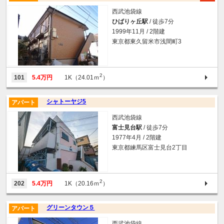
西武池袋線
ひばりヶ丘駅
/ 徒歩7分
1999年11月 / 2階建
東京都東久留米市浅間町3
2
101
5.4万円
1K（24.01ｍ
）
シャトーヤジ5
アパート
西武池袋線
富士見台駅
/ 徒歩7分
1977年4月 / 2階建
東京都練馬区富士見台2丁目
2
202
5.4万円
1K（20.16ｍ
）
グリーンタウン５
アパート
西武池袋線