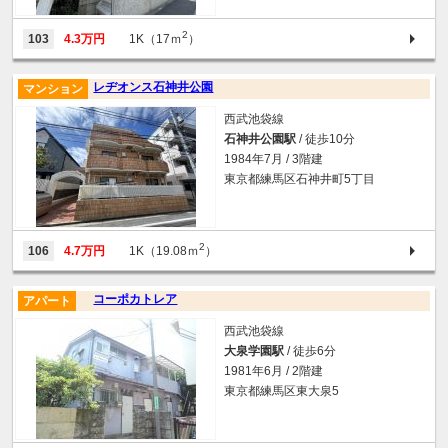
2
103
4.3万円
1K（17ｍ
）
レヂオンス石神井公園
マンション
西武池袋線
石神井公園駅
/ 徒歩10分
1984年7月 / 3階建
東京都練馬区石神井町5丁目
2
106
4.7万円
1K（19.08ｍ
）
コーポカトレア
アパート
西武池袋線
大泉学園駅
/ 徒歩6分
1981年6月 / 2階建
東京都練馬区東大泉5