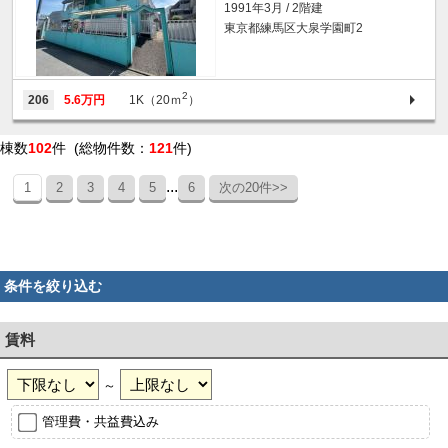
1991年3月 / 2階建
東京都練馬区大泉学園町2
2
206
5.6万円
1K（20ｍ
）
棟数
102
件 (総物件数：
121
件)
...
1
2
3
4
5
6
次の20件>>
条件を絞り込む
賃料
～
管理費・共益費込み