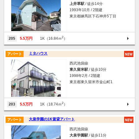
上井草駅
/ 徒歩14分
1993年10月 / 2階建
東京都練馬区下石神井5丁目
2
205
5.5万円
1K（16.84ｍ
）
ミタハウス
アパート
西武池袋線
東久留米駅
/ 徒歩10分
1998年2月 / 2階建
東京都東久留米市金山町1
2
203
5.5万円
1K（18.74ｍ
）
大泉学園の1K賃貸アパート
アパート
西武池袋線
大泉学園駅
/ 徒歩11分