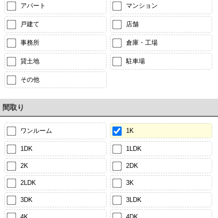
アパート
マンション
戸建て
店舗
事務所
倉庫・工場
貸土地
駐車場
その他
間取り
ワンルーム
1K
1DK
1LDK
2K
2DK
2LDK
3K
3DK
3LDK
4K
4DK