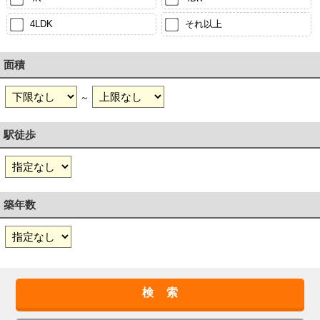
4LDK
それ以上
面積
～
駅徒歩
築年数