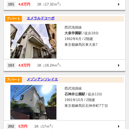
2
101
4.8万円
1K（17.32ｍ
）
エメラルドコーポ
アパート
西武池袋線
大泉学園駅
/ 徒歩18分
1992年6月 / 2階建
東京都練馬区東大泉7
2
103
4.9万円
1K（16.24ｍ
）
メゾンアンソレイエ
アパート
西武池袋線
石神井公園駅
/ 徒歩13分
1991年10月 / 2階建
東京都練馬区石神井町7丁目
2
202
5万円
1K（17ｍ
）