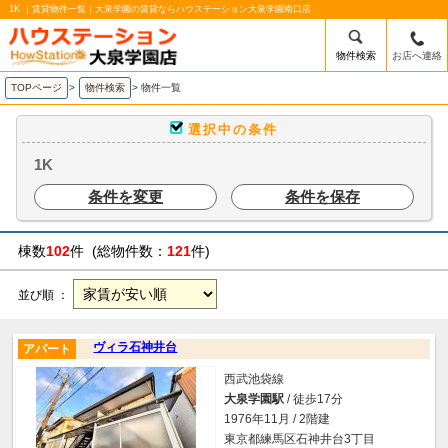
1K ｜賃貸物件一覧｜大泉学園の賃貸ならハウステーション大泉学園南口店
物件検索
お店へ連絡
TOPページ
>
物件検索
>
物件一覧
選択中の条件
1K
条件を変更
条件を保存
棟数
102
件 (総物件数：
121
件)
並び順 ：
ヴィラ石神井台
アパート
西武池袋線
大泉学園駅
/ 徒歩17分
1976年11月 / 2階建
東京都練馬区石神井台3丁目