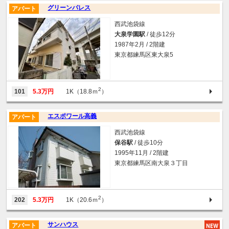
グリーンパレス
アパート
西武池袋線
大泉学園駅
/ 徒歩12分
1987年2月 / 2階建
東京都練馬区東大泉5
2
101
5.3万円
1K（18.8ｍ
）
エスポワール高義
アパート
西武池袋線
保谷駅
/ 徒歩10分
1995年11月 / 2階建
東京都練馬区南大泉３丁目
2
202
5.3万円
1K（20.6ｍ
）
サンハウス
アパート