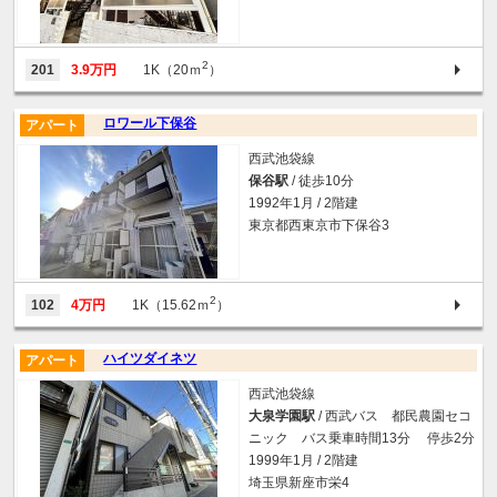
2
201
3.9万円
1K（20ｍ
）
ロワール下保谷
アパート
西武池袋線
保谷駅
/ 徒歩10分
1992年1月 / 2階建
東京都西東京市下保谷3
2
102
4万円
1K（15.62ｍ
）
ハイツダイネツ
アパート
西武池袋線
大泉学園駅
/ 西武バス 都民農園セコ
ニック バス乗車時間13分 停歩2分
1999年1月 / 2階建
埼玉県新座市栄4