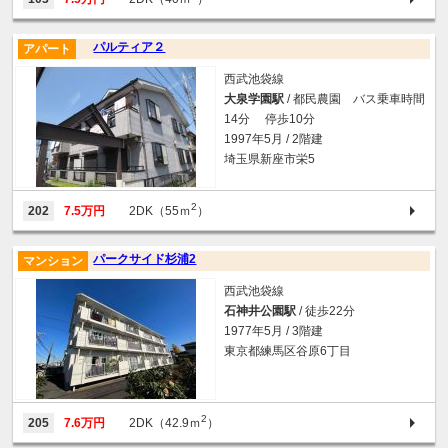
パルティア２
アパート
西武池袋線
大泉学園駅
/ 都民農園 バス乗車時間
14分 停歩10分
1997年5月 / 2階建
埼玉県新座市栄5
2
202
7.5万円
2DK（55ｍ
）
パークサイド杉浦2
マンション
西武池袋線
石神井公園駅
/ 徒歩22分
1977年5月 / 3階建
東京都練馬区谷原6丁目
2
205
7.6万円
2DK（42.9ｍ
）