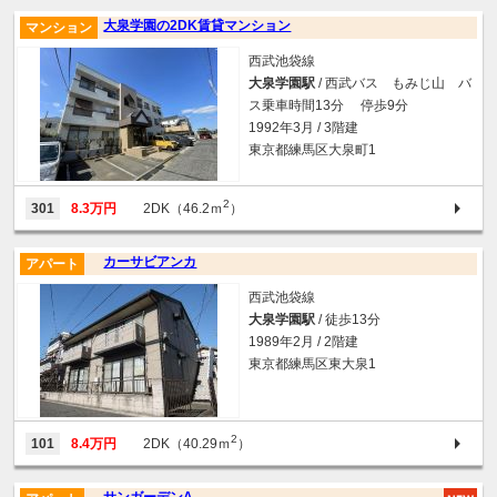
大泉学園の2DK賃貸マンション
マンション
西武池袋線
大泉学園駅
/ 西武バス もみじ山 バ
ス乗車時間13分 停歩9分
1992年3月 / 3階建
東京都練馬区大泉町1
2
301
8.3万円
2DK（46.2ｍ
）
カーサビアンカ
アパート
西武池袋線
大泉学園駅
/ 徒歩13分
1989年2月 / 2階建
東京都練馬区東大泉1
2
101
8.4万円
2DK（40.29ｍ
）
サンガーデンA