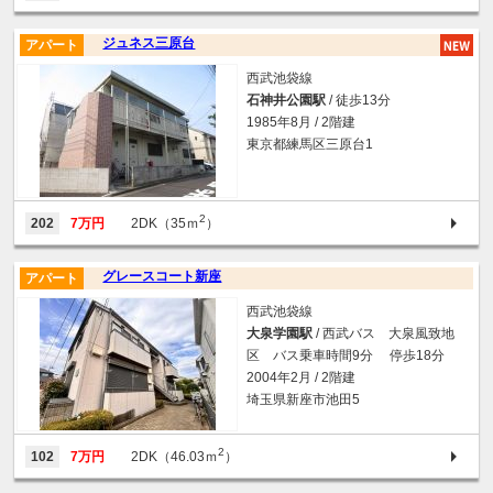
ジュネス三原台
アパート
西武池袋線
石神井公園駅
/ 徒歩13分
1985年8月 / 2階建
東京都練馬区三原台1
2
202
7万円
2DK（35ｍ
）
グレースコート新座
アパート
西武池袋線
大泉学園駅
/ 西武バス 大泉風致地
区 バス乗車時間9分 停歩18分
2004年2月 / 2階建
埼玉県新座市池田5
2
102
7万円
2DK（46.03ｍ
）