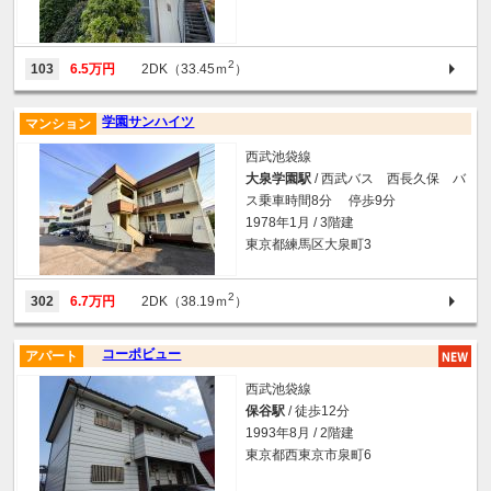
2
103
6.5万円
2DK（33.45ｍ
）
学園サンハイツ
マンション
西武池袋線
大泉学園駅
/ 西武バス 西長久保 バ
ス乗車時間8分 停歩9分
1978年1月 / 3階建
東京都練馬区大泉町3
2
302
6.7万円
2DK（38.19ｍ
）
コーポビュー
アパート
西武池袋線
保谷駅
/ 徒歩12分
1993年8月 / 2階建
東京都西東京市泉町6