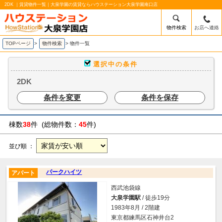
2DK ｜賃貸物件一覧｜大泉学園の賃貸ならハウステーション大泉学園南口店
物件検索
お店へ連絡
TOPページ
>
物件検索
>
物件一覧
選択中の条件
2DK
条件を変更
条件を保存
棟数
38
件 (総物件数：
45
件)
並び順 ：
パークハイツ
アパート
西武池袋線
大泉学園駅
/ 徒歩19分
1983年8月 / 2階建
東京都練馬区石神井台2