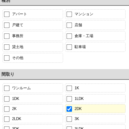
種別
アパート
マンション
戸建て
店舗
事務所
倉庫・工場
貸土地
駐車場
その他
間取り
ワンルーム
1K
1DK
1LDK
2K
2DK
2LDK
3K
3DK
3LDK