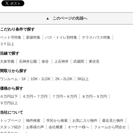
このページの先頭へ
こだわり条件で探す
ペット可特集
新築特集
バス・トイレ別特集
テラスハウス特集
２Ｆ以上
沿線で探す
大泉学園
石神井公園
保谷
上石神井
武蔵関
東伏見
間取りから探す
ワンルーム・1K
1DK・1LDK
2K～2LDK
3K以上
価格から探す
６万円以下
６万円～７万円
７万円～８万円
８万円～９万円
９万円以上
当社について
トップページ
物件検索
学区から検索
お気に入り物件
最近見た物件
スタッフ紹介
お客様の声
会社概要
オーナー様へ
フォームから問合せ