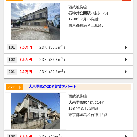
西武池袋線
石神井公園駅
/ 徒歩17分
1980年7月 / 2階建
東京都練馬区三原台3
2
101
7.5万円
2DK（33.8ｍ
）
2
102
7.5万円
2DK（33.8ｍ
）
2
201
8.3万円
2DK（33.8ｍ
）
大泉学園の2DK賃貸アパート
アパート
西武池袋線
大泉学園駅
/ 徒歩14分
1987年3月 / 2階建
東京都練馬区石神井台3
2
103
7.5万円
2DK（40ｍ
）