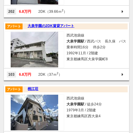
2
202
6.8万円
2DK（39.66ｍ
）
大泉学園の2DK賃貸アパート
アパート
西武池袋線
大泉学園駅
/ 西武バス 長久保 バス
乗車時間16分 停歩2分
1992年11月 / 2階建
東京都練馬区大泉学園町8
2
103
6.8万円
2DK（37ｍ
）
桃江荘
アパート
西武池袋線
大泉学園駅
/ 徒歩24分
1979年3月 / 2階建
東京都練馬区西大泉4