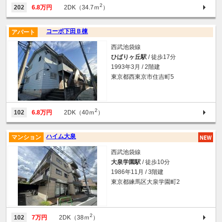
2
202
6.8万円
2DK（34.7ｍ
）
コーポ下田Ｂ棟
アパート
西武池袋線
ひばりヶ丘駅
/ 徒歩17分
1993年3月 / 2階建
東京都西東京市住吉町5
2
102
6.8万円
2DK（40ｍ
）
ハイム大泉
マンション
西武池袋線
大泉学園駅
/ 徒歩10分
1986年11月 / 3階建
東京都練馬区大泉学園町2
2
102
7万円
2DK（38ｍ
）