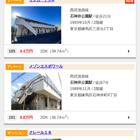
アパート
西武池袋線
石神井公園駅
/ 徒歩21分
1993年10月 / 2階建
東京都練馬区三原台2丁目
2
105
8.4万円
2DK（39.74ｍ
）
メゾンエスポワール
アパート
西武池袋線
石神井公園駅
/ 徒歩7分
1988年11月 / 2階建
東京都練馬区石神井町8丁目
2
101
8.8万円
2DK（36.74ｍ
）
クレール１８
マンション