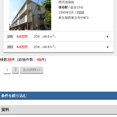
西武池袋線
保谷駅
/ 徒歩15分
1990年3月 / 3階建
東京都西東京市中町3
2
105
8.8万円
2DK（48.8ｍ
）
2
203
8.9万円
2DK（48.8ｍ
）
棟数
38
件 (総物件数：
45
件)
1
2
次の20件>>
条件を絞り込む
賃料