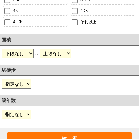
4K
4DK
4LDK
それ以上
面積
～
駅徒歩
築年数