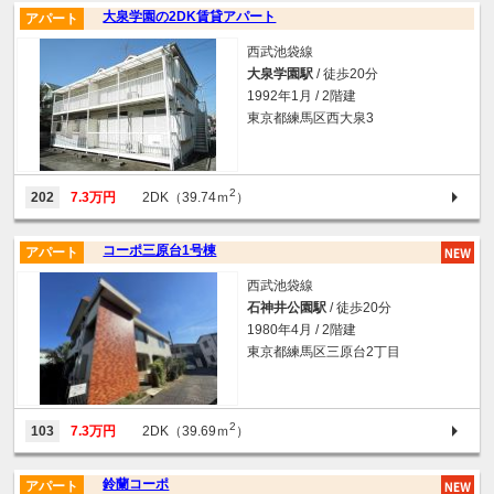
大泉学園の2DK賃貸アパート
アパート
西武池袋線
大泉学園駅
/ 徒歩20分
1992年1月 / 2階建
東京都練馬区西大泉3
2
202
7.3万円
2DK（39.74ｍ
）
コーポ三原台1号棟
アパート
西武池袋線
石神井公園駅
/ 徒歩20分
1980年4月 / 2階建
東京都練馬区三原台2丁目
2
103
7.3万円
2DK（39.69ｍ
）
鈴蘭コーポ
アパート