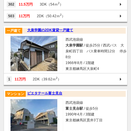
2
302
11.5万円
3DK（54ｍ
）
2
503
11万円
2DK（50.42ｍ
）
大泉学園の2DK賃貸一戸建て
一戸建て
西武池袋線
大泉学園駅
/ 徒歩25分 / 西武バス 大
泉町四丁目 バス乗車時間12分 停歩
8分
1966年8月 / 1階建
東京都練馬区大泉町4
2
1
11万円
2DK（39.62ｍ
）
ピエタテール富士見台
マンション
西武池袋線
富士見台駅
/ 徒歩5分
1990年4月 / 3階建
東京都練馬区貫井3丁目