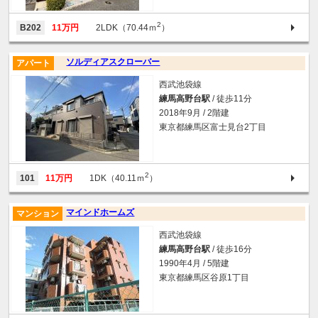
2
B202
11万円
2LDK（70.44ｍ
）
ソルディアスクローバー
アパート
西武池袋線
練馬高野台駅
/ 徒歩11分
2018年9月 / 2階建
東京都練馬区富士見台2丁目
2
101
11万円
1DK（40.11ｍ
）
マインドホームズ
マンション
西武池袋線
練馬高野台駅
/ 徒歩16分
1990年4月 / 5階建
東京都練馬区谷原1丁目