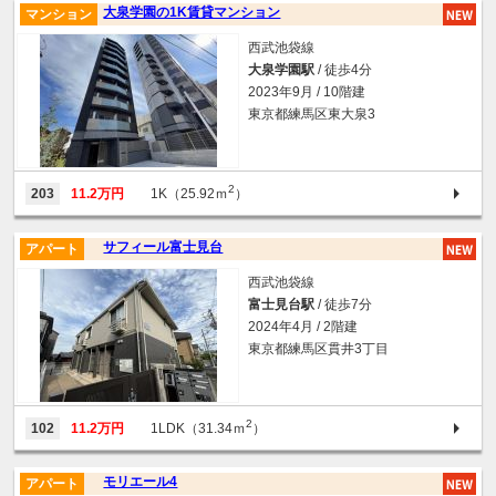
大泉学園の1K賃貸マンション
マンション
西武池袋線
大泉学園駅
/ 徒歩4分
2023年9月 / 10階建
東京都練馬区東大泉3
2
203
11.2万円
1K（25.92ｍ
）
サフィール富士見台
アパート
西武池袋線
富士見台駅
/ 徒歩7分
2024年4月 / 2階建
東京都練馬区貫井3丁目
2
102
11.2万円
1LDK（31.34ｍ
）
モリエール4
アパート