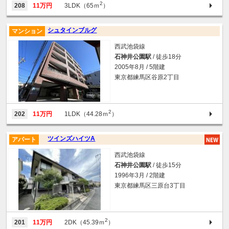
2
208
11万円
3LDK（65ｍ
）
シュタインブルグ
マンション
西武池袋線
石神井公園駅
/ 徒歩18分
2005年8月 / 5階建
東京都練馬区谷原2丁目
2
202
11万円
1LDK（44.28ｍ
）
ツインズハイツA
アパート
西武池袋線
石神井公園駅
/ 徒歩15分
1996年3月 / 2階建
東京都練馬区三原台3丁目
2
201
11万円
2DK（45.39ｍ
）