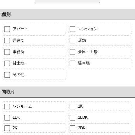
種別
アパート
マンション
戸建て
店舗
事務所
倉庫・工場
貸土地
駐車場
その他
間取り
ワンルーム
1K
1DK
1LDK
2K
2DK