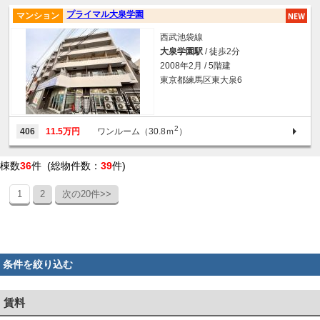
プライマル大泉学園
マンション
西武池袋線
大泉学園駅
/ 徒歩2分
2008年2月 / 5階建
東京都練馬区東大泉6
2
406
11.5万円
ワンルーム（30.8ｍ
）
棟数
36
件 (総物件数：
39
件)
1
2
次の20件>>
条件を絞り込む
賃料