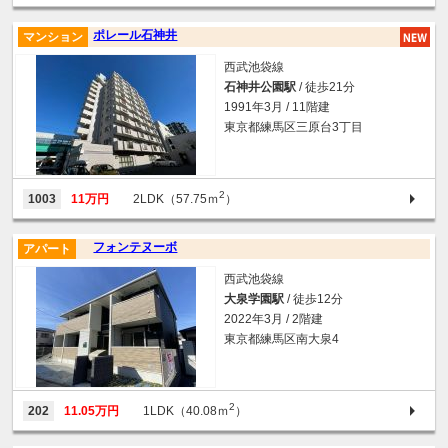
ポレール石神井
マンション
西武池袋線
石神井公園駅
/ 徒歩21分
1991年3月 / 11階建
東京都練馬区三原台3丁目
2
1003
11万円
2LDK（57.75ｍ
）
フォンテヌーボ
アパート
西武池袋線
大泉学園駅
/ 徒歩12分
2022年3月 / 2階建
東京都練馬区南大泉4
2
202
11.05万円
1LDK（40.08ｍ
）