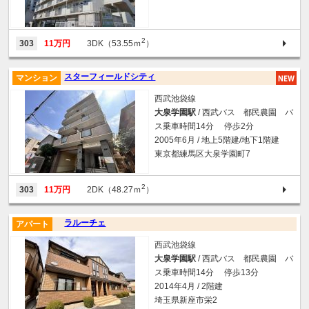
2
303
11万円
3DK（53.55ｍ
）
スターフィールドシティ
マンション
西武池袋線
大泉学園駅
/ 西武バス 都民農園 バ
ス乗車時間14分 停歩2分
2005年6月 / 地上5階建/地下1階建
東京都練馬区大泉学園町7
2
303
11万円
2DK（48.27ｍ
）
ラルーチェ
アパート
西武池袋線
大泉学園駅
/ 西武バス 都民農園 バ
ス乗車時間14分 停歩13分
2014年4月 / 2階建
埼玉県新座市栄2