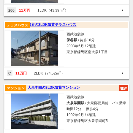
2
206
11万円
1LDK（43.39ｍ
）
保谷の2LDK賃貸テラスハウス
テラスハウス
西武池袋線
保谷駅
/ 徒歩16分
2003年5月 / 2階建
東京都練馬区南大泉1丁目
2
C
11万円
2LDK（74.52ｍ
）
大泉学園の3LDK賃貸マンション
マンション
西武池袋線
大泉学園駅
/ 大泉郵便局前 バス乗車
時間12分 停歩4分
1992年9月 / 4階建
東京都練馬区大泉学園町5