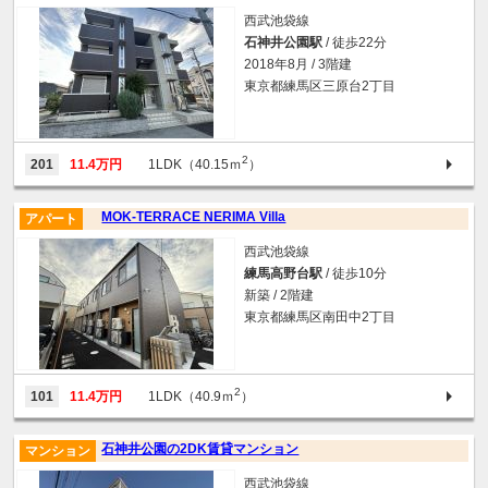
西武池袋線
石神井公園駅
/ 徒歩22分
2018年8月 / 3階建
東京都練馬区三原台2丁目
2
201
11.4万円
1LDK（40.15ｍ
）
MOK-TERRACE NERIMA Villa
アパート
西武池袋線
練馬高野台駅
/ 徒歩10分
新築 / 2階建
東京都練馬区南田中2丁目
2
101
11.4万円
1LDK（40.9ｍ
）
石神井公園の2DK賃貸マンション
マンション
西武池袋線