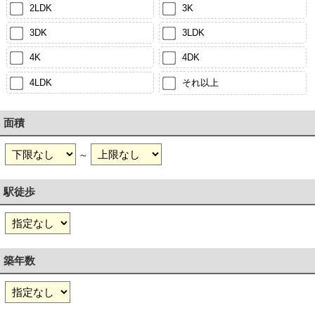
2LDK
3K
3DK
3LDK
4K
4DK
4LDK
それ以上
面積
～
駅徒歩
築年数