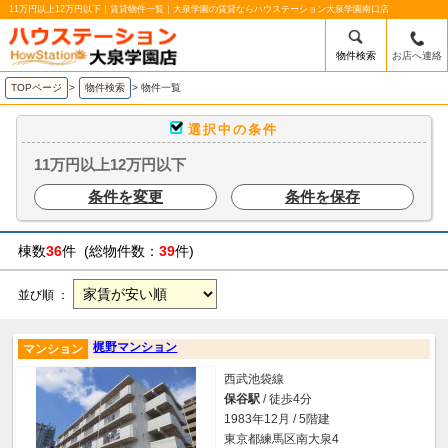
11万円以上12万円以下｜賃貸物件一覧｜大泉学園の賃貸ならハウステーション大泉学園南口店
物件検索
お店へ連絡
TOPページ
>
物件検索
>
物件一覧
選択中の条件
11万円以上12万円以下
条件を変更
条件を保存
棟数
36
件 (総物件数：
39
件)
並び順 ：
梶野マンション
マンション
西武池袋線
保谷駅
/ 徒歩4分
1983年12月 / 5階建
東京都練馬区南大泉4