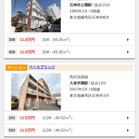
石神井公園駅
/ 徒歩15分
1980年3月 / 6階建
東京都練馬区石神井町8
2
308
11.4万円
2DK（45.35ｍ
）
2
408
11.4万円
2DK（45.35ｍ
）
ベースブリッジ
マンション
西武池袋線
大泉学園駅
/ 徒歩13分
2007年3月 / 6階建
東京都練馬区石神井台6
2
202
11.5万円
1LDK（40.52ｍ
）
2
503
11.5万円
1LDK（40.52ｍ
）