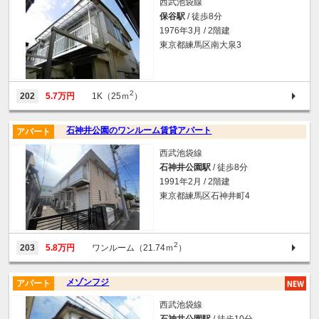
西武池袋線
保谷駅
/ 徒歩8分
1976年3月 / 2階建
東京都練馬区南大泉3
2
202
5.7万円
1K（25ｍ
）
石神井公園のワンルーム賃貸アパート
アパート
西武池袋線
石神井公園駅
/ 徒歩8分
1991年2月 / 2階建
東京都練馬区石神井町4
2
203
5.8万円
ワンルーム（21.74ｍ
）
メゾンフジ
アパート
西武池袋線
石神井公園駅
/ 徒歩10分