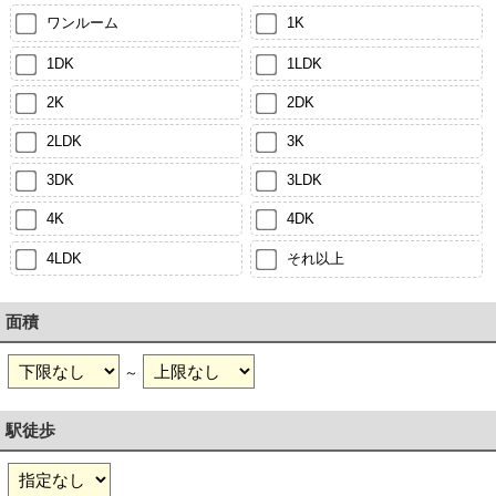
ワンルーム
1K
1DK
1LDK
2K
2DK
2LDK
3K
3DK
3LDK
4K
4DK
4LDK
それ以上
面積
～
駅徒歩