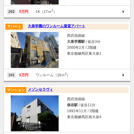
2
202
5万円
1K（17ｍ
）
大泉学園のワンルーム賃貸アパート
アパート
西武池袋線
大泉学園駅
/ 徒歩3分
2000年2月 / 2階建
東京都練馬区東大泉1
2
101
5万円
ワンルーム（16ｍ
）
メゾンセラヴィ
マンション
西武池袋線
保谷駅
/ 徒歩11分
1991年11月 / 2階建
東京都練馬区南大泉4