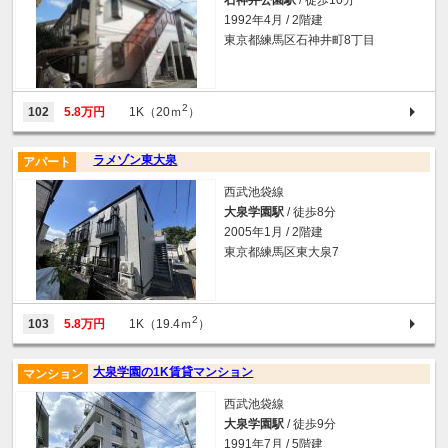
1992年4月 / 2階建
東京都練馬区石神井町8丁目
2
102
5.8万円
1K（20ｍ
）
ラメゾン東大泉
アパート
西武池袋線
大泉学園駅
/ 徒歩8分
2005年1月 / 2階建
東京都練馬区東大泉7
2
103
5.8万円
1K（19.4ｍ
）
大泉学園の1K賃貸マンション
マンション
西武池袋線
大泉学園駅
/ 徒歩9分
1991年7月 / 5階建