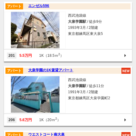
エンゼル596
アパート
西武池袋線
大泉学園駅
/ 徒歩9分
1993年3月 / 2階建
東京都練馬区東大泉5
2
201
5.5万円
1K（18.5ｍ
）
大泉学園の1K賃貸アパート
アパート
西武池袋線
大泉学園駅
/ 徒歩11分
1991年3月 / 2階建
東京都練馬区大泉学園町2
2
206
5.6万円
1K（20ｍ
）
ウエストコート南大泉
アパート