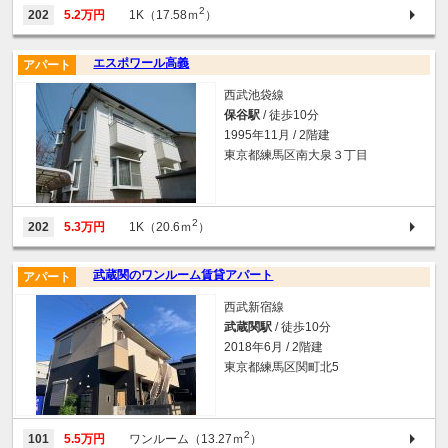
2
202
5.2万円
1K（17.58ｍ
）
エスポワール高義
アパート
西武池袋線
保谷駅
/ 徒歩10分
1995年11月 / 2階建
東京都練馬区南大泉３丁目
2
202
5.3万円
1K（20.6ｍ
）
武蔵関のワンルーム賃貸アパート
アパート
西武新宿線
武蔵関駅
/ 徒歩10分
2018年6月 / 2階建
東京都練馬区関町北5
2
101
5.5万円
ワンルーム（13.27ｍ
）