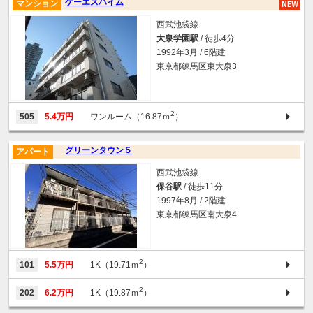
ケーエスハイム
マンション
西武池袋線
大泉学園駅
/ 徒歩4分
1992年3月 / 6階建
東京都練馬区東大泉3
2
505
5.4万円
ワンルーム（16.87ｍ
）
グリーンタウン５
アパート
西武池袋線
保谷駅
/ 徒歩11分
1997年8月 / 2階建
東京都練馬区南大泉4
2
101
5.5万円
1K（19.71ｍ
）
2
202
6.2万円
1K（19.87ｍ
）