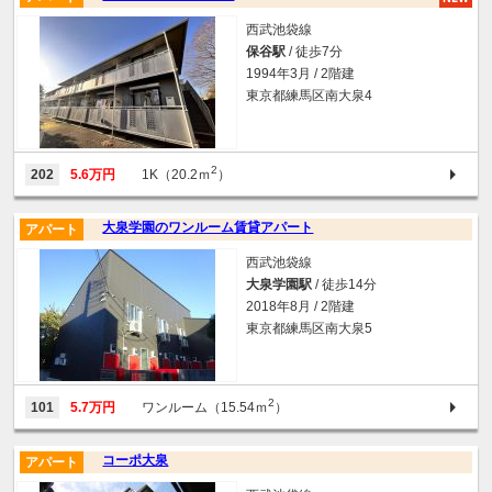
西武池袋線
保谷駅
/ 徒歩7分
1994年3月 / 2階建
東京都練馬区南大泉4
2
202
5.6万円
1K（20.2ｍ
）
大泉学園のワンルーム賃貸アパート
アパート
西武池袋線
大泉学園駅
/ 徒歩14分
2018年8月 / 2階建
東京都練馬区南大泉5
2
101
5.7万円
ワンルーム（15.54ｍ
）
コーポ大泉
アパート