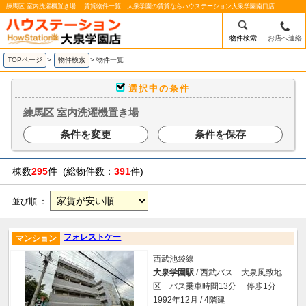
練馬区 室内洗濯機置き場 ｜賃貸物件一覧｜大泉学園の賃貸ならハウステーション大泉学園南口店
物件検索
お店へ連絡
TOPページ
>
物件検索
>
物件一覧
選択中の条件
練馬区 室内洗濯機置き場
条件を変更
条件を保存
棟数
295
件 (総物件数：
391
件)
並び順 ：
フォレストケー
マンション
西武池袋線
大泉学園駅
/ 西武バス 大泉風致地
区 バス乗車時間13分 停歩1分
1992年12月 / 4階建