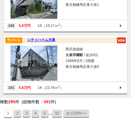
東京都練馬区東大泉1
2
106
5.8万円
1K（19.17ｍ
）
シティハイム大泉
アパート
西武池袋線
大泉学園駅
/ 徒歩9分
1988年8月 / 2階建
東京都練馬区東大泉6
2
101
5.8万円
1K（23.76ｍ
）
棟数
295
件 (総物件数：
391
件)
...
1
2
3
4
5
15
次の20件>>