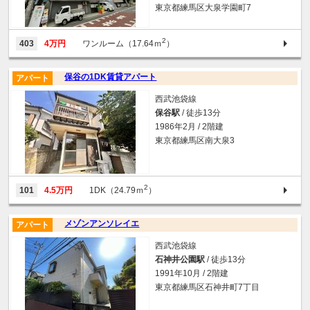
東京都練馬区大泉学園町7
2
403
4万円
ワンルーム（17.64ｍ
）
保谷の1DK賃貸アパート
アパート
西武池袋線
保谷駅
/ 徒歩13分
1986年2月 / 2階建
東京都練馬区南大泉3
2
101
4.5万円
1DK（24.79ｍ
）
メゾンアンソレイエ
アパート
西武池袋線
石神井公園駅
/ 徒歩13分
1991年10月 / 2階建
東京都練馬区石神井町7丁目