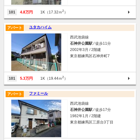
2
101
4.8万円
1K（17.32ｍ
）
ユタカハイム
アパート
西武池袋線
石神井公園駅
/ 徒歩11分
2002年3月 / 2階建
東京都練馬区石神井町7
2
101
5.3万円
1K（19.44ｍ
）
ファミール
アパート
西武池袋線
石神井公園駅
/ 徒歩17分
1982年1月 / 2階建
東京都練馬区三原台3丁目