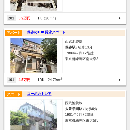
2
201
3.9万円
1K（20ｍ
）
保谷の1DK賃貸アパート
アパート
西武池袋線
保谷駅
/ 徒歩13分
1986年2月 / 2階建
東京都練馬区南大泉3
2
101
4.5万円
1DK（24.79ｍ
）
コーポカトレア
アパート
西武池袋線
大泉学園駅
/ 徒歩6分
1981年6月 / 2階建
東京都練馬区東大泉5