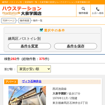
練馬区 バストイレ別 ｜賃貸物件一覧｜大泉学園の賃貸ならハウステーション大泉学園南口店
物件検索
お店へ連絡
TOPページ
>
物件検索
>
物件一覧
選択中の条件
練馬区 バストイレ別
条件を変更
条件を保存
棟数
282
件 (総物件数：
375
件)
並び順 ：
ヴィラ石神井台
アパート
西武池袋線
大泉学園駅
/ 徒歩17分
1976年11月 / 2階建
東京都練馬区石神井台3丁目