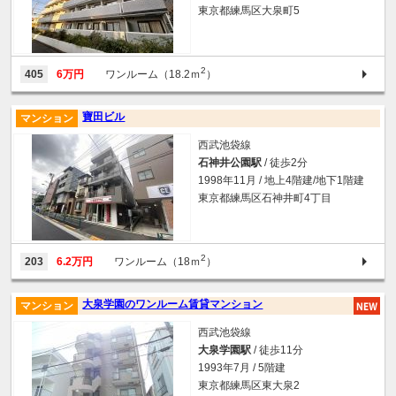
東京都練馬区大泉町5
2
405
6万円
ワンルーム（18.2ｍ
）
寶田ビル
マンション
西武池袋線
石神井公園駅
/ 徒歩2分
1998年11月 / 地上4階建/地下1階建
東京都練馬区石神井町4丁目
2
203
6.2万円
ワンルーム（18ｍ
）
大泉学園のワンルーム賃貸マンション
マンション
西武池袋線
大泉学園駅
/ 徒歩11分
1993年7月 / 5階建
東京都練馬区東大泉2