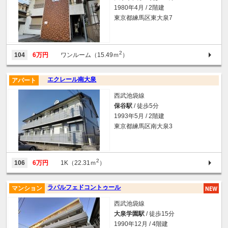
1980年4月 / 2階建
東京都練馬区東大泉7
2
104
6万円
ワンルーム（15.49ｍ
）
エクレール南大泉
アパート
西武池袋線
保谷駅
/ 徒歩5分
1993年5月 / 2階建
東京都練馬区南大泉3
2
106
6万円
1K（22.31ｍ
）
ラパルフェドコントゥール
マンション
西武池袋線
大泉学園駅
/ 徒歩15分
1990年12月 / 4階建