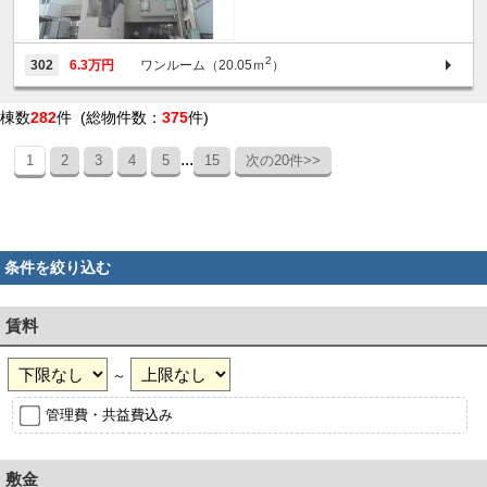
2
302
6.3万円
ワンルーム（20.05ｍ
）
棟数
282
件 (総物件数：
375
件)
...
1
2
3
4
5
15
次の20件>>
条件を絞り込む
賃料
～
管理費・共益費込み
敷金