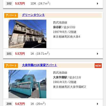
2
102
5.5万円
1DK（24.7ｍ
）
グリーンタウン５
アパート
西武池袋線
保谷駅
/ 徒歩13分
1997年8月 / 2階建
東京都練馬区南大泉4
2
101
5.5万円
1K（19.71ｍ
）
大泉学園の1K賃貸アパート
アパート
西武池袋線
大泉学園駅
/ 徒歩11分
1991年3月 / 2階建
東京都練馬区大泉学園町2
2
206
5.6万円
1K（20ｍ
）