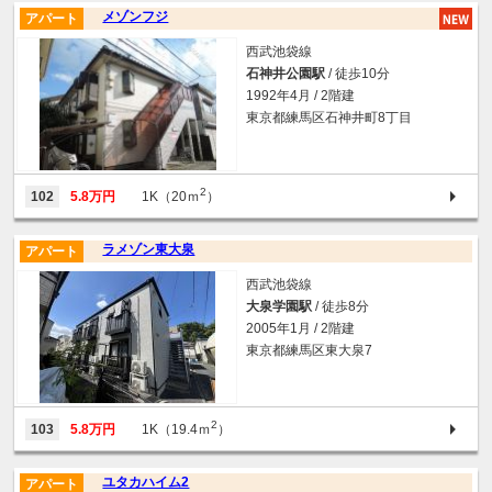
メゾンフジ
アパート
西武池袋線
石神井公園駅
/ 徒歩10分
1992年4月 / 2階建
東京都練馬区石神井町8丁目
2
102
5.8万円
1K（20ｍ
）
ラメゾン東大泉
アパート
西武池袋線
大泉学園駅
/ 徒歩8分
2005年1月 / 2階建
東京都練馬区東大泉7
2
103
5.8万円
1K（19.4ｍ
）
ユタカハイム2
アパート