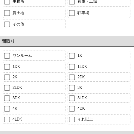
事務所
倉庫・工場
貸土地
駐車場
その他
間取り
ワンルーム
1K
1DK
1LDK
2K
2DK
2LDK
3K
3DK
3LDK
4K
4DK
4LDK
それ以上