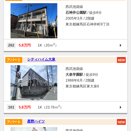
西武池袋線
石神井公園駅
/ 徒歩8分
2005年3月 / 2階建
東京都練馬区石神井町8丁目
2
202
5.8万円
1K（20ｍ
）
シティハイム大泉
アパート
西武池袋線
大泉学園駅
/ 徒歩9分
1988年8月 / 2階建
東京都練馬区東大泉6
2
101
5.8万円
1K（23.76ｍ
）
星野ハイツ
アパート
西武池袋線