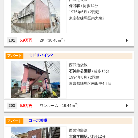
保谷駅
/ 徒歩14分
1976年6月 / 2階建
東京都練馬区南大泉2
2
101
5.9万円
2K（30.48ｍ
）
ミドリハイツ2
アパート
西武池袋線
石神井公園駅
/ 徒歩15分
1994年8月 / 2階建
東京都練馬区南田中4丁目
2
203
5.9万円
ワンルーム（19.44ｍ
）
コーポ美樹
アパート
西武池袋線
大泉学園駅
/ 徒歩12分