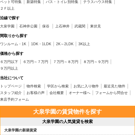
ペット可特集
新築特集
バス・トイレ別特集
テラスハウス特集
２Ｆ以上
沿線で探す
大泉学園
石神井公園
保谷
上石神井
武蔵関
東伏見
間取りから探す
ワンルーム・1K
1DK・1LDK
2K～2LDK
3K以上
価格から探す
６万円以下
６万円～７万円
７万円～８万円
８万円～９万円
９万円以上
当社について
トップページ
物件検索
学区から検索
お気に入り物件
最近見た物件
スタッフ紹介
お客様の声
会社概要
オーナー様へ
フォームから問合せ
来店予約フォーム
大泉学園の賃貸物件を探す
大泉学園の人気賃貸を検索
大泉学園の新築賃貸