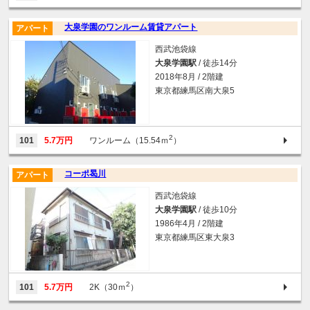
大泉学園のワンルーム賃貸アパート
アパート
西武池袋線
大泉学園駅
/ 徒歩14分
2018年8月 / 2階建
東京都練馬区南大泉5
2
101
5.7万円
ワンルーム（15.54ｍ
）
コーポ曷川
アパート
西武池袋線
大泉学園駅
/ 徒歩10分
1986年4月 / 2階建
東京都練馬区東大泉3
2
101
5.7万円
2K（30ｍ
）