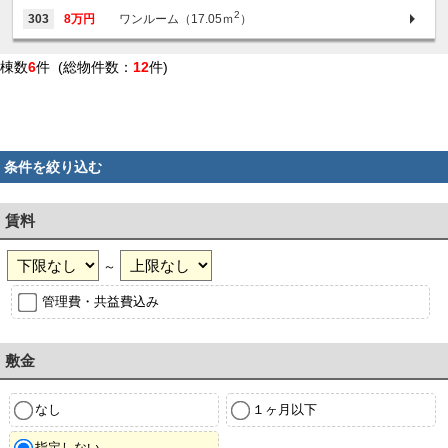
2
303
8万円
ワンルーム（17.05ｍ
）
棟数
6
件 (総物件数：
12
件)
条件を絞り込む
賃料
～
管理費・共益費込み
敷金
なし
１ヶ月以下
指定しない