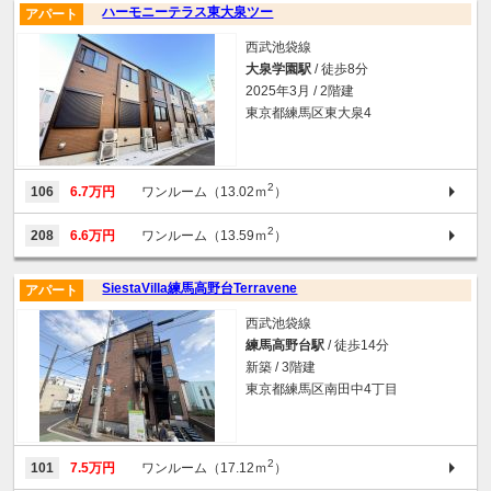
ハーモニーテラス東大泉ツー
アパート
西武池袋線
大泉学園駅
/ 徒歩8分
2025年3月 / 2階建
東京都練馬区東大泉4
2
106
6.7万円
ワンルーム（13.02ｍ
）
2
208
6.6万円
ワンルーム（13.59ｍ
）
SiestaVilla練馬高野台Terravene
アパート
西武池袋線
練馬高野台駅
/ 徒歩14分
新築 / 3階建
東京都練馬区南田中4丁目
2
101
7.5万円
ワンルーム（17.12ｍ
）