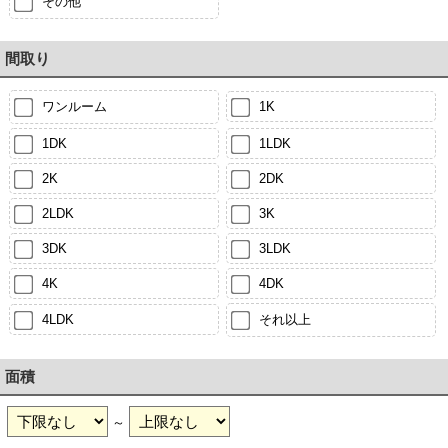
その他
間取り
ワンルーム
1K
1DK
1LDK
2K
2DK
2LDK
3K
3DK
3LDK
4K
4DK
4LDK
それ以上
面積
～