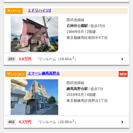
ミドリハイツ2
アパート
西武池袋線
石神井公園駅
/ 徒歩15分
1994年8月 / 2階建
東京都練馬区南田中4丁目
2
203
5.9万円
ワンルーム（19.44ｍ
）
エマーレ練馬高野台
マンション
西武池袋線
練馬高野台駅
/ 徒歩7分
2019年8月 / 4階建
東京都練馬区高野台1丁目
2
402
6.3万円
ワンルーム（16.06ｍ
）