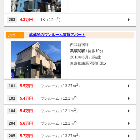
2
203
4.3万円
1K（17ｍ
）
武蔵関のワンルーム賃貸アパート
アパート
西武新宿線
武蔵関駅
/ 徒歩10分
2018年6月 / 2階建
東京都練馬区関町北5
2
101
5.5万円
ワンルーム（13.27ｍ
）
2
102
5.4万円
ワンルーム（12.1ｍ
）
2
104
5.4万円
ワンルーム（12.1ｍ
）
2
204
5.6万円
ワンルーム（12.1ｍ
）
2
205
5.7万円
ワンルーム（13.27ｍ
）