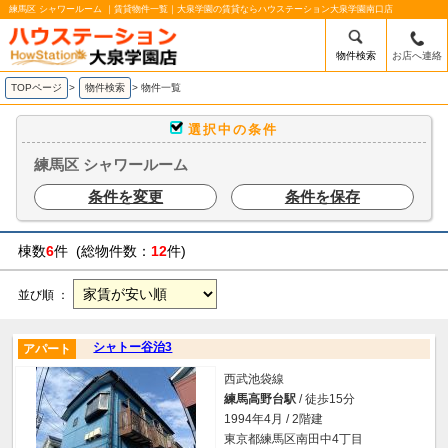
練馬区 シャワールーム ｜賃貸物件一覧｜大泉学園の賃貸ならハウステーション大泉学園南口店
物件検索
お店へ連絡
TOPページ
>
物件検索
>
物件一覧
選択中の条件
練馬区 シャワールーム
条件を変更
条件を保存
棟数
6
件 (総物件数：
12
件)
並び順 ：
シャトー谷治3
アパート
西武池袋線
練馬高野台駅
/ 徒歩15分
1994年4月 / 2階建
東京都練馬区南田中4丁目