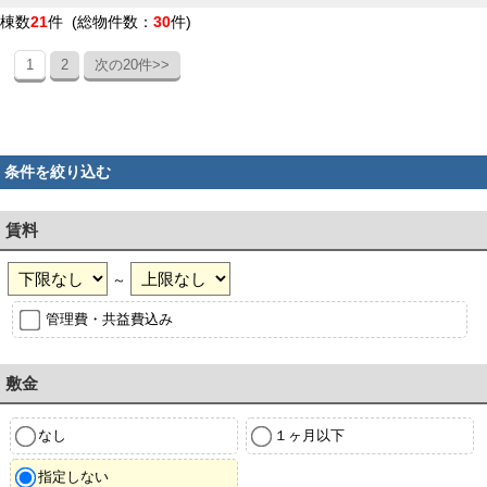
棟数
21
件 (総物件数：
30
件)
1
2
次の20件>>
条件を絞り込む
賃料
～
管理費・共益費込み
敷金
なし
１ヶ月以下
指定しない