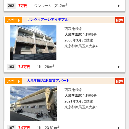
2
202
7万円
ワンルーム（21.2ｍ
）
サンヴィアーレアイデアル
アパート
西武池袋線
大泉学園駅
/ 徒歩9分
2006年3月 / 2階建
東京都練馬区東大泉4
2
103
7.3万円
1K（26ｍ
）
大泉学園の1K賃貸アパート
アパート
西武池袋線
大泉学園駅
/ 徒歩6分
2021年3月 / 2階建
東京都練馬区東大泉6
2
107
7.9万円
1K（23.61ｍ
）