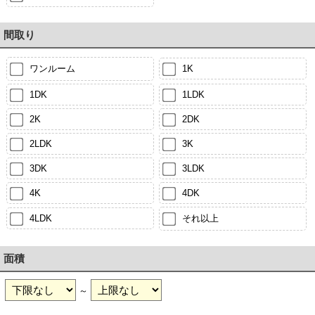
間取り
ワンルーム
1K
1DK
1LDK
2K
2DK
2LDK
3K
3DK
3LDK
4K
4DK
4LDK
それ以上
面積
～