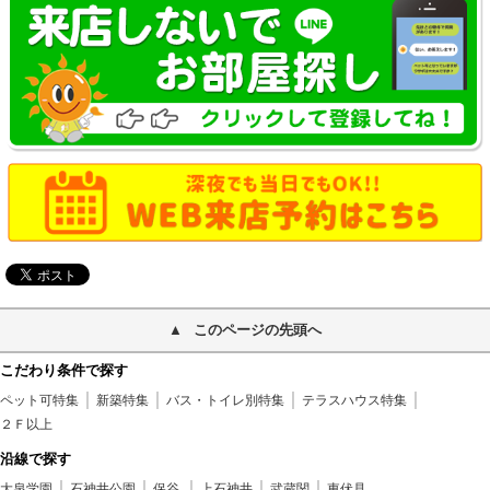
このページの先頭へ
こだわり条件で探す
ペット可特集
新築特集
バス・トイレ別特集
テラスハウス特集
２Ｆ以上
沿線で探す
大泉学園
石神井公園
保谷
上石神井
武蔵関
東伏見