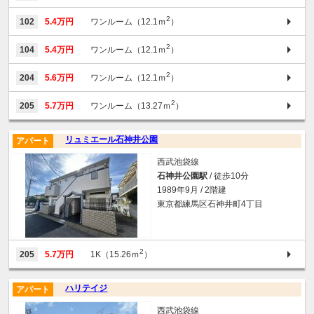
2
102
5.4万円
ワンルーム（12.1ｍ
）
2
104
5.4万円
ワンルーム（12.1ｍ
）
2
204
5.6万円
ワンルーム（12.1ｍ
）
2
205
5.7万円
ワンルーム（13.27ｍ
）
リュミエール石神井公園
アパート
西武池袋線
石神井公園駅
/ 徒歩10分
1989年9月 / 2階建
東京都練馬区石神井町4丁目
2
205
5.7万円
1K（15.26ｍ
）
ハリテイジ
アパート
西武池袋線