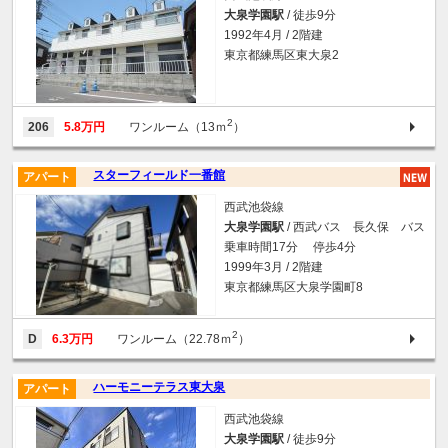
大泉学園駅
/ 徒歩9分
1992年4月 / 2階建
東京都練馬区東大泉2
2
206
5.8万円
ワンルーム（13ｍ
）
スターフィールド一番館
アパート
西武池袋線
大泉学園駅
/ 西武バス 長久保 バス
乗車時間17分 停歩4分
1999年3月 / 2階建
東京都練馬区大泉学園町8
2
D
6.3万円
ワンルーム（22.78ｍ
）
ハーモニーテラス東大泉
アパート
西武池袋線
大泉学園駅
/ 徒歩9分