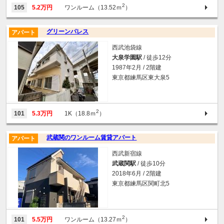
2
105
5.2万円
ワンルーム（13.52ｍ
）
グリーンパレス
アパート
西武池袋線
大泉学園駅
/ 徒歩12分
1987年2月 / 2階建
東京都練馬区東大泉5
2
101
5.3万円
1K（18.8ｍ
）
武蔵関のワンルーム賃貸アパート
アパート
西武新宿線
武蔵関駅
/ 徒歩10分
2018年6月 / 2階建
東京都練馬区関町北5
2
101
5.5万円
ワンルーム（13.27ｍ
）