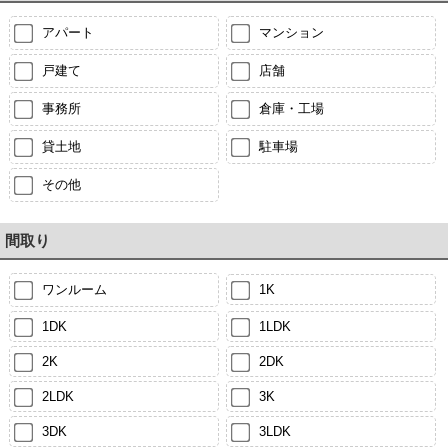
アパート
マンション
戸建て
店舗
事務所
倉庫・工場
貸土地
駐車場
その他
間取り
ワンルーム
1K
1DK
1LDK
2K
2DK
2LDK
3K
3DK
3LDK