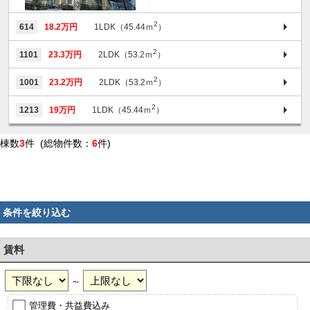
2
614
18.2万円
1LDK（45.44ｍ
）
2
1101
23.3万円
2LDK（53.2ｍ
）
2
1001
23.2万円
2LDK（53.2ｍ
）
2
1213
19万円
1LDK（45.44ｍ
）
棟数
3
件 (総物件数：
6
件)
条件を絞り込む
賃料
～
管理費・共益費込み