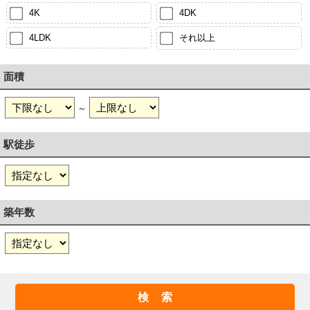
4K
4DK
4LDK
それ以上
面積
～
駅徒歩
築年数