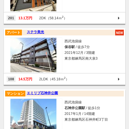
2
201
13.1万円
2DK（58.14ｍ
）
ステラ美光
アパート
西武池袋線
保谷駅
/ 徒歩7分
2021年12月 / 3階建
東京都練馬区南大泉3
2
108
14.5万円
2LDK（45.18ｍ
）
エミリブ石神井公園
マンション
西武池袋線
石神井公園駅
/ 徒歩1分
2017年1月 / 14階建
東京都練馬区石神井町3丁目