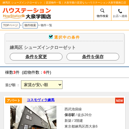
練馬区 シューズインクローゼット ｜賃貸物件一覧｜大泉学園の賃貸ならハウステーション大泉学園南口店
物件検索
お店へ連絡
TOPページ
>
物件検索
>
物件一覧
選択中の条件
練馬区 シューズインクローゼット
条件を変更
条件を保存
棟数
3
件 (総物件数：
6
件)
並び順 ：
コスモヴィラ練馬
アパート
西武池袋線
保谷駅
/ 徒歩26分
新築 / 3階建
東京都練馬区西大泉6