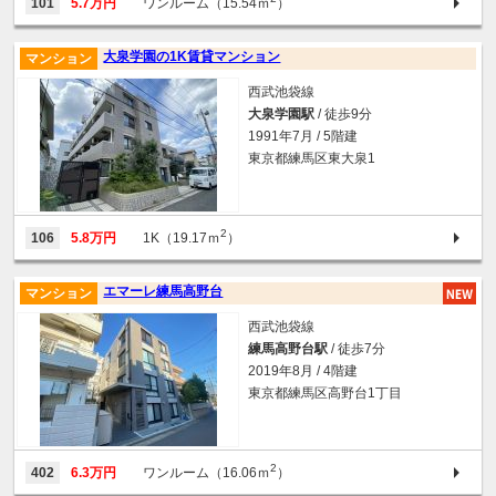
101
5.7万円
ワンルーム（15.54ｍ
）
大泉学園の1K賃貸マンション
マンション
西武池袋線
大泉学園駅
/ 徒歩9分
1991年7月 / 5階建
東京都練馬区東大泉1
2
106
5.8万円
1K（19.17ｍ
）
エマーレ練馬高野台
マンション
西武池袋線
練馬高野台駅
/ 徒歩7分
2019年8月 / 4階建
東京都練馬区高野台1丁目
2
402
6.3万円
ワンルーム（16.06ｍ
）