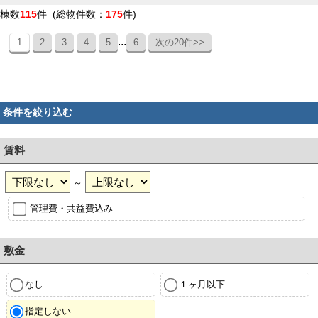
棟数
115
件 (総物件数：
175
件)
...
1
2
3
4
5
6
次の20件>>
条件を絞り込む
賃料
～
管理費・共益費込み
敷金
なし
１ヶ月以下
指定しない