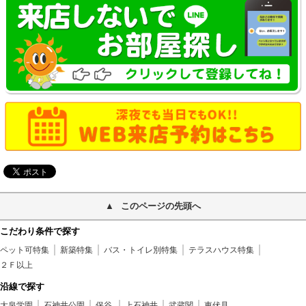
このページの先頭へ
こだわり条件で探す
ペット可特集
新築特集
バス・トイレ別特集
テラスハウス特集
２Ｆ以上
沿線で探す
大泉学園
石神井公園
保谷
上石神井
武蔵関
東伏見