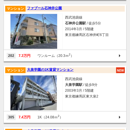
ファブール石神井公園
マンション
西武池袋線
石神井公園駅
/ 徒歩5分
2014年3月 / 5階建
東京都練馬区石神井町6丁目
2
202
7.3万円
ワンルーム（20.3ｍ
）
大泉学園の1K賃貸マンション
マンション
西武池袋線
大泉学園駅
/ 徒歩9分
2003年3月 / 5階建
東京都練馬区東大泉2
2
305
7.4万円
1K（24.08ｍ
）