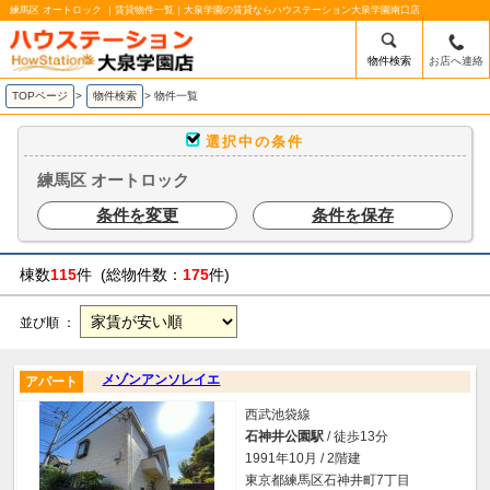
練馬区 オートロック ｜賃貸物件一覧｜大泉学園の賃貸ならハウステーション大泉学園南口店
物件検索
お店へ連絡
TOPページ
>
物件検索
>
物件一覧
選択中の条件
練馬区 オートロック
条件を変更
条件を保存
棟数
115
件 (総物件数：
175
件)
並び順 ：
メゾンアンソレイエ
アパート
西武池袋線
石神井公園駅
/ 徒歩13分
1991年10月 / 2階建
東京都練馬区石神井町7丁目