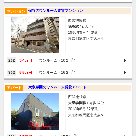
保谷のワンルーム賃貸マンション
マンション
西武池袋線
保谷駅
/ 徒歩7分
1988年9月 / 4階建
東京都練馬区南大泉4
2
202
5.4万円
ワンルーム（16.2ｍ
）
2
302
5.5万円
ワンルーム（16.2ｍ
）
大泉学園のワンルーム賃貸アパート
アパート
西武池袋線
大泉学園駅
/ 徒歩14分
2018年8月 / 2階建
東京都練馬区南大泉5
2