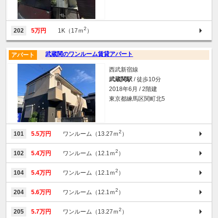
2
202
5万円
1K（17ｍ
）
武蔵関のワンルーム賃貸アパート
アパート
西武新宿線
武蔵関駅
/ 徒歩10分
2018年6月 / 2階建
東京都練馬区関町北5
2
101
5.5万円
ワンルーム（13.27ｍ
）
2
102
5.4万円
ワンルーム（12.1ｍ
）
2
104
5.4万円
ワンルーム（12.1ｍ
）
2
204
5.6万円
ワンルーム（12.1ｍ
）
2
205
5.7万円
ワンルーム（13.27ｍ
）