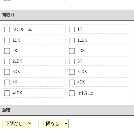
間取り
ワンルーム
1K
1DK
1LDK
2K
2DK
2LDK
3K
3DK
3LDK
4K
4DK
4LDK
それ以上
面積
～