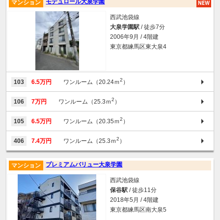
モデュロール大泉学園
マンション
西武池袋線
大泉学園駅
/ 徒歩7分
2006年9月 / 4階建
東京都練馬区東大泉4
2
103
6.5万円
ワンルーム（20.24ｍ
）
2
106
7万円
ワンルーム（25.3ｍ
）
2
105
6.5万円
ワンルーム（20.35ｍ
）
2
406
7.4万円
ワンルーム（25.3ｍ
）
プレミアムバリュー大泉学園
マンション
西武池袋線
保谷駅
/ 徒歩11分
2018年5月 / 4階建
東京都練馬区南大泉5