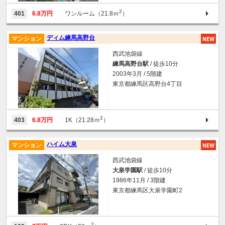
2
401
6.8万円
ワンルーム（21.8ｍ
）
ディム練馬高野台
マンション
西武池袋線
練馬高野台駅
/ 徒歩10分
2003年3月 / 5階建
東京都練馬区高野台4丁目
2
403
6.8万円
1K（21.28ｍ
）
ハイム大泉
マンション
西武池袋線
大泉学園駅
/ 徒歩10分
1986年11月 / 3階建
東京都練馬区大泉学園町2
2