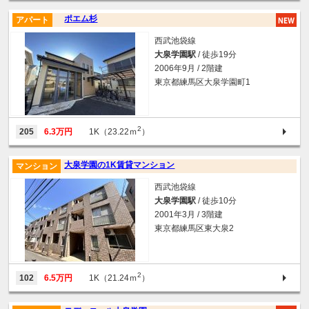
ポエム杉
アパート
西武池袋線
大泉学園駅
/ 徒歩19分
2006年9月 / 2階建
東京都練馬区大泉学園町1
2
205
6.3万円
1K（23.22ｍ
）
大泉学園の1K賃貸マンション
マンション
西武池袋線
大泉学園駅
/ 徒歩10分
2001年3月 / 3階建
東京都練馬区東大泉2
2
102
6.5万円
1K（21.24ｍ
）