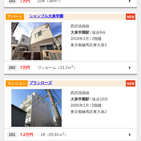
102
7万円
2DK（38ｍ
）
シャンブル大泉学園
アパート
西武池袋線
大泉学園駅
/ 徒歩9分
2018年3月 / 2階建
東京都練馬区東大泉3
2
202
7万円
ワンルーム（21.2ｍ
）
ブランローズ
マンション
西武池袋線
大泉学園駅
/ 徒歩10分
2005年2月 / 5階建
東京都練馬区東大泉2
2
101
7.2万円
1K（25.91ｍ
）