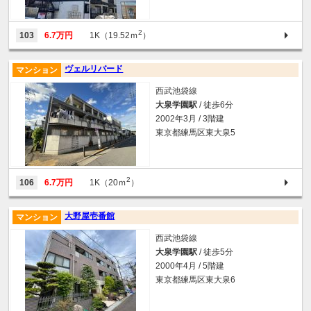
2
103
6.7万円
1K（19.52ｍ
）
ヴェルリバード
マンション
西武池袋線
大泉学園駅
/ 徒歩6分
2002年3月 / 3階建
東京都練馬区東大泉5
2
106
6.7万円
1K（20ｍ
）
大野屋壱番館
マンション
西武池袋線
大泉学園駅
/ 徒歩5分
2000年4月 / 5階建
東京都練馬区東大泉6