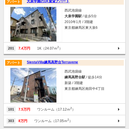
大泉学園の1K賃貸アパート
アパート
西武池袋線
大泉学園駅
/ 徒歩5分
2010年1月 / 3階建
東京都練馬区東大泉6
2
201
7.4万円
1K（24.07ｍ
）
SiestaVilla練馬高野台Terravene
アパート
西武池袋線
練馬高野台駅
/ 徒歩14分
新築 / 3階建
東京都練馬区南田中4丁目
2
101
7.5万円
ワンルーム（17.12ｍ
）
2
303
8万円
ワンルーム（17.05ｍ
）