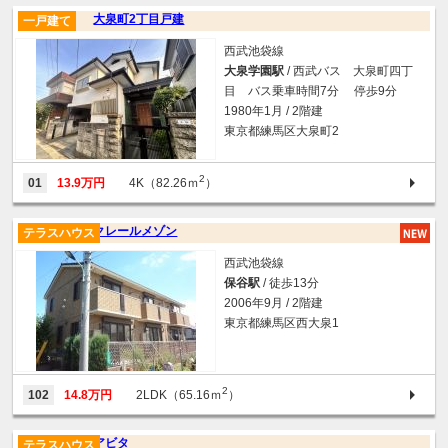
大泉町2丁目戸建
一戸建て
西武池袋線
大泉学園駅
/ 西武バス 大泉町四丁
目 バス乗車時間7分 停歩9分
1980年1月 / 2階建
東京都練馬区大泉町2
2
01
13.9万円
4K（82.26ｍ
）
クレールメゾン
テラスハウス
西武池袋線
保谷駅
/ 徒歩13分
2006年9月 / 2階建
東京都練馬区西大泉1
2
102
14.8万円
2LDK（65.16ｍ
）
アビタ
テラスハウス