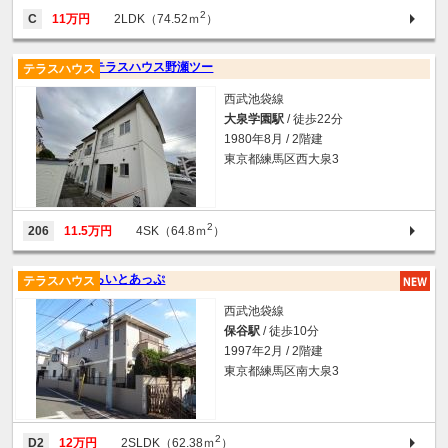
2
C
11万円
2LDK（74.52ｍ
）
テラスハウス野瀬ツー
テラスハウス
西武池袋線
大泉学園駅
/ 徒歩22分
1980年8月 / 2階建
東京都練馬区西大泉3
2
206
11.5万円
4SK（64.8ｍ
）
らいとあっぷ
テラスハウス
西武池袋線
保谷駅
/ 徒歩10分
1997年2月 / 2階建
東京都練馬区南大泉3
2
D2
12万円
2SLDK（62.38ｍ
）