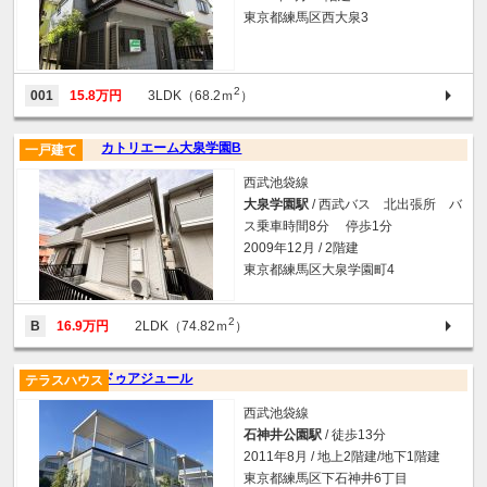
東京都練馬区西大泉3
2
001
15.8万円
3LDK（68.2ｍ
）
カトリエーム大泉学園B
一戸建て
西武池袋線
大泉学園駅
/ 西武バス 北出張所 バ
ス乗車時間8分 停歩1分
2009年12月 / 2階建
東京都練馬区大泉学園町4
2
B
16.9万円
2LDK（74.82ｍ
）
ドゥアジュール
テラスハウス
西武池袋線
石神井公園駅
/ 徒歩13分
2011年8月 / 地上2階建/地下1階建
東京都練馬区下石神井6丁目