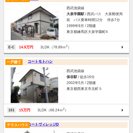
西武池袋線
大泉学園駅
/ 西武バス 大泉郵便局
前 バス乗車時間12分 停歩7分
1999年9月 / 2階建
東京都練馬区大泉学園町4
2
E-C
14.9万円
3LDK（78.89ｍ
）
コートモトハシ
一戸建て
西武池袋線
保谷駅
/ 徒歩16分
2002年5月 / 2階建
東京都西東京市北町５
2
101
15万円
3LDK（66.24ｍ
）
コートヴィレッジD
テラスハウス