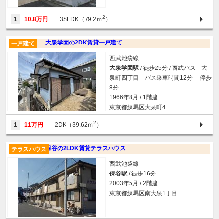
2
1
10.8万円
3SLDK（79.2ｍ
）
大泉学園の2DK賃貸一戸建て
一戸建て
西武池袋線
大泉学園駅
/ 徒歩25分 / 西武バス 大
泉町四丁目 バス乗車時間12分 停歩
8分
1966年8月 / 1階建
東京都練馬区大泉町4
2
1
11万円
2DK（39.62ｍ
）
保谷の2LDK賃貸テラスハウス
テラスハウス
西武池袋線
保谷駅
/ 徒歩16分
2003年5月 / 2階建
東京都練馬区南大泉1丁目