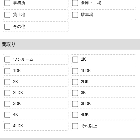
事務所
倉庫・工場
貸土地
駐車場
その他
間取り
ワンルーム
1K
1DK
1LDK
2K
2DK
2LDK
3K
3DK
3LDK
4K
4DK
4LDK
それ以上