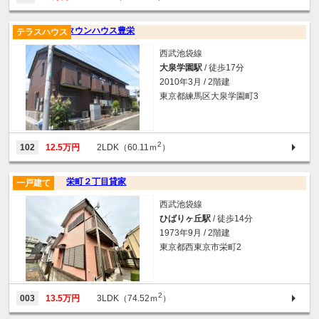
タウンハウス豊栄
テラスハウス
西武池袋線
大泉学園駅
/ 徒歩17分
2010年3月 / 2階建
東京都練馬区大泉学園町3
2
102
12.5万円
2LDK（60.11ｍ
）
栄町２丁目貸家
一戸建て
西武池袋線
ひばりヶ丘駅
/ 徒歩14分
1973年9月 / 2階建
東京都西東京市栄町2
2
003
13.5万円
3LDK（74.52ｍ
）