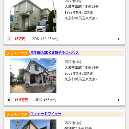
西武池袋線
大泉学園駅
/ 徒歩12分
1992年9月 / 2階建
東京都練馬区東大泉2
2
1
15万円
2DK（69.26ｍ
）
大泉学園の3DK賃貸テラスハウス
テラスハウス
西武池袋線
大泉学園駅
/ 徒歩14分
2002年3月 / 2階建
東京都練馬区東大泉7
2
6
15.5万円
3DK（66ｍ
）
レフィナードワイイー
テラスハウス
西武池袋線
保谷駅
/ 徒歩15分