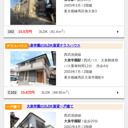
2005年3月 / 2階建
東京都練馬区南大泉3
2
102
15.5万円
3LDK（81.4ｍ
）
大泉学園の3LDK賃貸テラスハウス
テラスハウス
西武池袋線
大泉学園駅
/ 西武バス 大泉郵便局
バス乗車時間12分 停歩4分
2003年7月 / 2階建
東京都練馬区大泉学園町4
2
C102
15.6万円
3LDK（88.95ｍ
）
大泉学園の3LDK賃貸一戸建て
一戸建て
西武池袋線
大泉学園駅
/ 徒歩20分
2001年4月 / 2階建