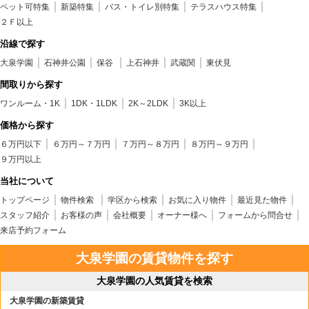
ペット可特集
新築特集
バス・トイレ別特集
テラスハウス特集
２Ｆ以上
沿線で探す
大泉学園
石神井公園
保谷
上石神井
武蔵関
東伏見
間取りから探す
ワンルーム・1K
1DK・1LDK
2K～2LDK
3K以上
価格から探す
６万円以下
６万円～７万円
７万円～８万円
８万円～９万円
９万円以上
当社について
トップページ
物件検索
学区から検索
お気に入り物件
最近見た物件
スタッフ紹介
お客様の声
会社概要
オーナー様へ
フォームから問合せ
来店予約フォーム
大泉学園の賃貸物件を探す
大泉学園の人気賃貸を検索
大泉学園の新築賃貸