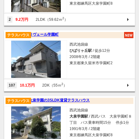
東京都練馬区大泉学園町8
2
2
9.2万円
2LDK（59.62ｍ
）
リヴェール学園町
テラスハウス
西武池袋線
ひばりヶ丘駅
/ 徒歩12分
2008年3月 / 2階建
東京都東久留米市学園町2
2
107
10.1万円
2DK（55ｍ
）
大泉学園の3SLDK賃貸テラスハウス
テラスハウス
西武池袋線
大泉学園駅
/ 西武バス 大泉学園町８
丁目 バス乗車時間15分 停歩1分
1991年3月 / 2階建
東京都練馬区大泉学園町8