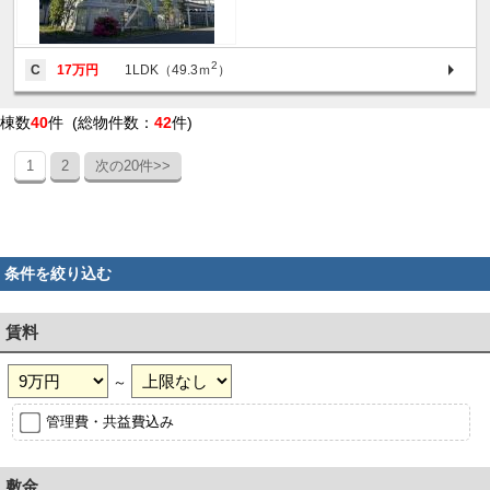
2
C
17万円
1LDK（49.3ｍ
）
棟数
40
件 (総物件数：
42
件)
1
2
次の20件>>
条件を絞り込む
賃料
～
管理費・共益費込み
敷金