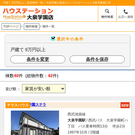
戸建て 9万円以上｜賃貸物件一覧｜大泉学園の賃貸ならハウステーション大泉学園南口店
物件検索
お店へ連絡
TOPページ
>
物件検索
>
物件一覧
選択中の条件
戸建て 9万円以上
条件を変更
条件を保存
棟数
40
件 (総物件数：
42
件)
並び順 ：
学園ステラ
テラスハウス
西武池袋線
大泉学園駅
/ 西武バス 大泉学園町ハ
丁目 バス乗車時間13分 停歩2分
1997年10月 / 2階建