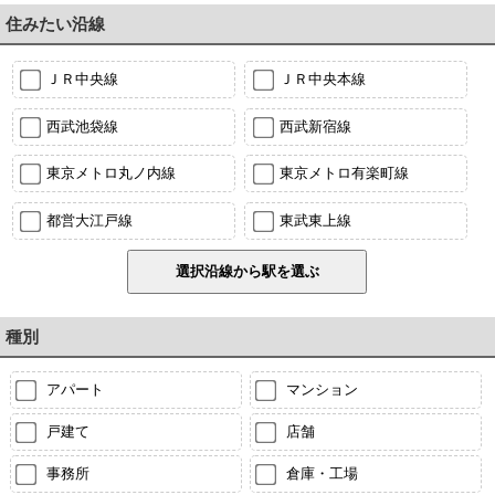
住みたい沿線
ＪＲ中央線
ＪＲ中央本線
西武池袋線
西武新宿線
東京メトロ丸ノ内線
東京メトロ有楽町線
都営大江戸線
東武東上線
種別
アパート
マンション
戸建て
店舗
事務所
倉庫・工場