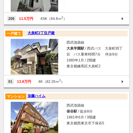
2
206
11.5万円
4SK（64.8ｍ
）
大泉町2丁目戸建
一戸建て
西武池袋線
大泉学園駅
/ 西武バス 大泉町四丁
目 バス乗車時間7分 停歩9分
1980年1月 / 2階建
東京都練馬区大泉町2
2
01
13.9万円
4K（82.26ｍ
）
加藤ハイム
マンション
西武池袋線
保谷駅
/ 徒歩8分
1981年6月 / 3階建
東京都西東京市下保谷5