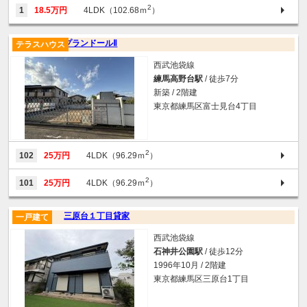
2
1
18.5万円
4LDK（102.68ｍ
）
プランドールⅡ
テラスハウス
西武池袋線
練馬高野台駅
/ 徒歩7分
新築 / 2階建
東京都練馬区富士見台4丁目
2
102
25万円
4LDK（96.29ｍ
）
2
101
25万円
4LDK（96.29ｍ
）
三原台１丁目貸家
一戸建て
西武池袋線
石神井公園駅
/ 徒歩12分
1996年10月 / 2階建
東京都練馬区三原台1丁目