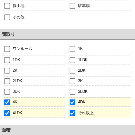
貸土地
駐車場
その他
間取り
ワンルーム
1K
1DK
1LDK
2K
2DK
2LDK
3K
3DK
3LDK
4K
4DK
4LDK
それ以上
面積