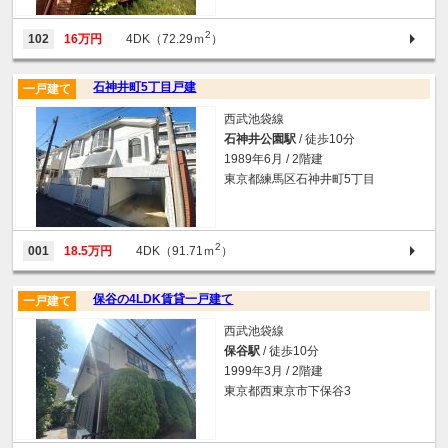
2
102
16万円
4DK（72.29ｍ
）
石神井町5丁目戸建
一戸建て
西武池袋線
石神井公園駅
/ 徒歩10分
1989年6月 / 2階建
東京都練馬区石神井町5丁目
2
001
18.5万円
4DK（91.71ｍ
）
保谷の4LDK賃貸一戸建て
一戸建て
西武池袋線
保谷駅
/ 徒歩10分
1999年3月 / 2階建
東京都西東京市下保谷3