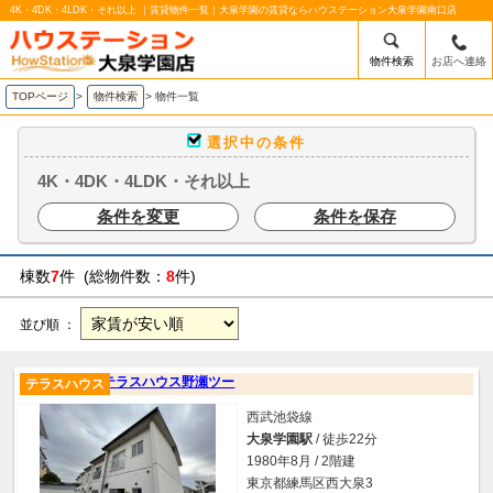
4K・4DK・4LDK・それ以上 ｜賃貸物件一覧｜大泉学園の賃貸ならハウステーション大泉学園南口店
物件検索
お店へ連絡
TOPページ
>
物件検索
>
物件一覧
選択中の条件
4K・4DK・4LDK・それ以上
条件を変更
条件を保存
棟数
7
件 (総物件数：
8
件)
並び順 ：
テラスハウス野瀬ツー
テラスハウス
西武池袋線
大泉学園駅
/ 徒歩22分
1980年8月 / 2階建
東京都練馬区西大泉3