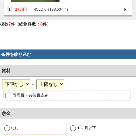
2
1
27万円
4SLDK（128.63ｍ
）
棟数
7
件 (総物件数：
8
件)
条件を絞り込む
賃料
～
管理費・共益費込み
敷金
なし
１ヶ月以下