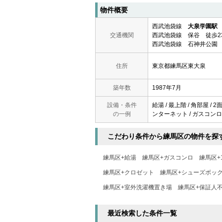
物件概要
西武池袋線
大泉学園駅
交通機関
西武池袋線 保谷 徒歩2
西武池袋線 石神井公園 
住所
東京都練馬区東大泉
築年数
1987年7月
設備・条件
給湯 / 最上階 / 角部屋 /
の一例
ンターネット / ガスコンロ 
こだわり条件から練馬区の物件を探
練馬区+給湯
練馬区+ガスコンロ
練馬区+
練馬区+クロゼット
練馬区+シューズボッ
練馬区+室外洗濯機置き場
練馬区+保証人
最近検索した条件一覧