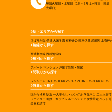
毎週火曜日・水曜日（1月～3月は水曜日・隔週
火曜日）
駅・エリアから探す
ひばりが丘
保谷
大泉学園
石神井公園
東伏見
武蔵関
上石神
路線から探す
西武新宿線
西武池袋線
種別から探す
アパート
マンション
戸建て賃貸・貸家
間取りから探す
ワンルーム
1K
1DK
1LDK
2K
2DK
2LDK
3DK
3LDK
4LDK
特集から探す
区から検索
駅近
一人暮らし・シングル
学生向け
二人入居可
ファミリー
新婚・カップル
ルームシェア
女性限定
ペット可
楽器相談可