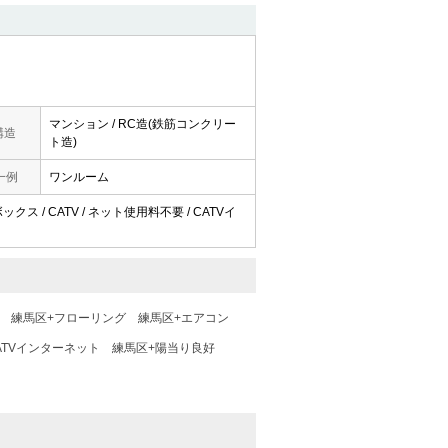
マンション / RC造(鉄筋コンクリー
構造
ト造)
一例
ワンルーム
ックス / CATV / ネット使用料不要 / CATVイ
練馬区+フローリング
練馬区+エアコン
ATVインターネット
練馬区+陽当り良好