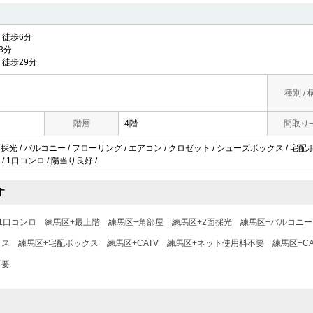
徒歩6分
3分
徒歩29分
種別 / 
階層
4階
間取り
 2面採光 / バルコニー / フローリング / エアコン / クロゼット / シューズボックス / 宅配ボ
/ 1口コンロ / 陽当り良好 /
す
1口コンロ
練馬区+最上階
練馬区+角部屋
練馬区+2面採光
練馬区+バルコニー
クス
練馬区+宅配ボックス
練馬区+CATV
練馬区+ネット使用料不要
練馬区+C
不要