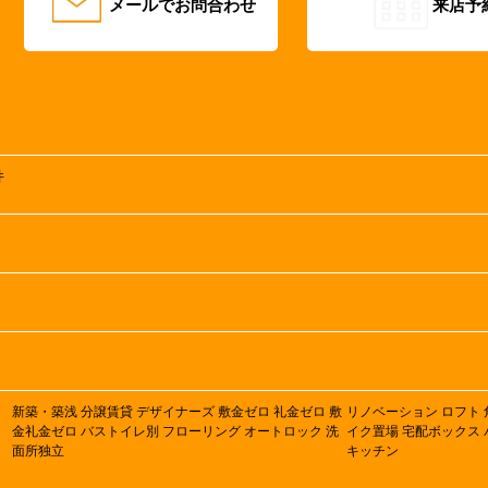
メールでお問合わせ
来店予
井
新築・築浅
分譲賃貸
デザイナーズ
敷金ゼロ
礼金ゼロ
敷
リノベーション
ロフト
金礼金ゼロ
バストイレ別
フローリング
オートロック
洗
イク置場
宅配ボックス
面所独立
キッチン