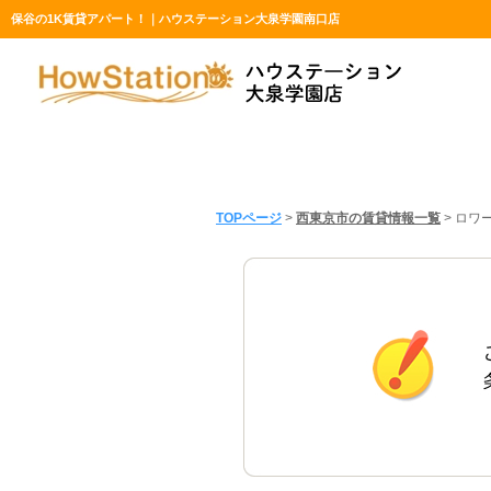
保谷の1K賃貸アパート！｜ハウステーション大泉学園南口店
TOPページ
>
西東京市の賃貸情報一覧
>
ロワ