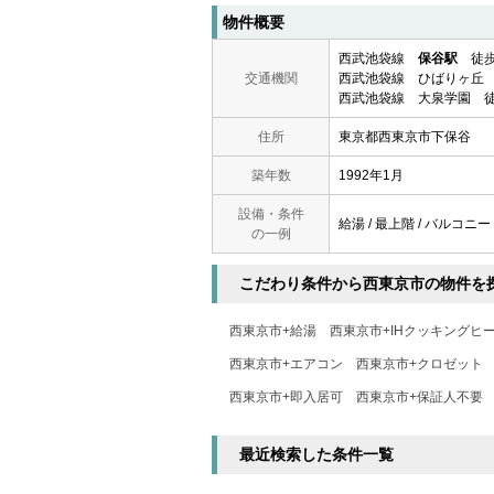
物件概要
西武池袋線
保谷駅
徒歩
交通機関
西武池袋線 ひばりヶ丘 
西武池袋線 大泉学園 徒
住所
東京都西東京市下保谷
築年数
1992年1月
設備・条件
給湯 / 最上階 / バルコニー 
の一例
こだわり条件から西東京市の物件を
西東京市+給湯
西東京市+IHクッキングヒ
西東京市+エアコン
西東京市+クロゼット
西東京市+即入居可
西東京市+保証人不要
最近検索した条件一覧