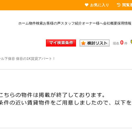
お気に入り
閲覧
ホーム
物件検索
お客様の声
スタッフ紹介
オーナー様へ
会社概要
採用情報
0
現在
件
ール下保谷 保谷の1K賃貸アパート！