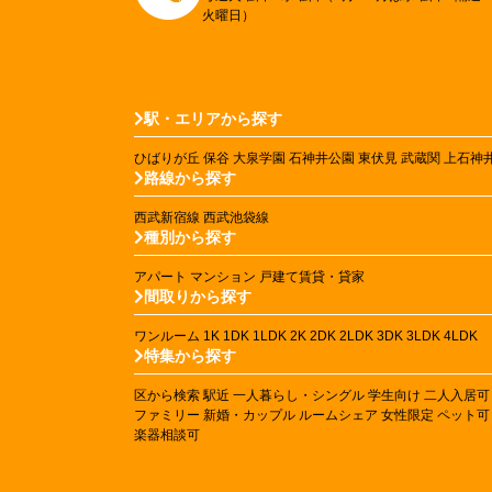
火曜日）
駅・エリアから探す
ひばりが丘
保谷
大泉学園
石神井公園
東伏見
武蔵関
上石神
路線から探す
西武新宿線
西武池袋線
種別から探す
アパート
マンション
戸建て賃貸・貸家
間取りから探す
ワンルーム
1K
1DK
1LDK
2K
2DK
2LDK
3DK
3LDK
4LDK
特集から探す
区から検索
駅近
一人暮らし・シングル
学生向け
二人入居可
ファミリー
新婚・カップル
ルームシェア
女性限定
ペット可
楽器相談可