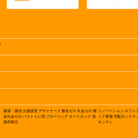
井
新築・築浅
分譲賃貸
デザイナーズ
敷金ゼロ
礼金ゼロ
敷
リノベーション
ロフト
金礼金ゼロ
バストイレ別
フローリング
オートロック
洗
イク置場
宅配ボックス
面所独立
キッチン