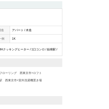
構造
アパート / 木造
一例
1K
/ IHクッキングヒーター / 1口コンロ / 始発駅 /
フローリング
西東京市+ロフト
駅
西東京市+室外洗濯機置き場