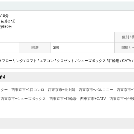
10分
徒歩27分
歩30分
種別 / 
階層
2階
間取り
/ フローリング / ロフト / エアコン / クロゼット / シューズボックス / 駐輪場 / CATV 
探す
ーター
西東京市+1口コンロ
西東京市+最上階
西東京市+バルコニー
西東京市+
西東京市+シューズボックス
西東京市+駐輪場
西東京市+CATV
西東京市+始発