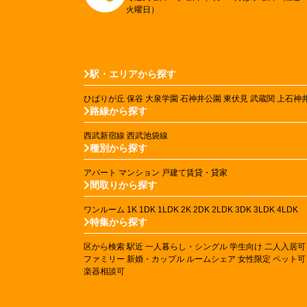
火曜日）
駅・エリアから探す
ひばりが丘
保谷
大泉学園
石神井公園
東伏見
武蔵関
上石神
路線から探す
西武新宿線
西武池袋線
種別から探す
アパート
マンション
戸建て賃貸・貸家
間取りから探す
ワンルーム
1K
1DK
1LDK
2K
2DK
2LDK
3DK
3LDK
4LDK
特集から探す
区から検索
駅近
一人暮らし・シングル
学生向け
二人入居可
ファミリー
新婚・カップル
ルームシェア
女性限定
ペット可
楽器相談可