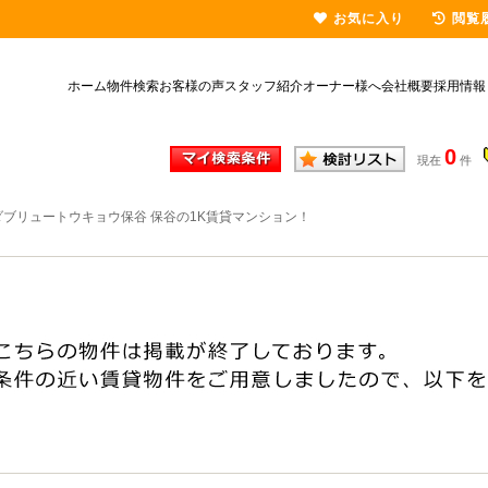
お気に入り
閲覧
ホーム
物件検索
お客様の声
スタッフ紹介
オーナー様へ
会社概要
採用情報
0
現在
件
ダブリュートウキョウ保谷 保谷の1K賃貸マンション！