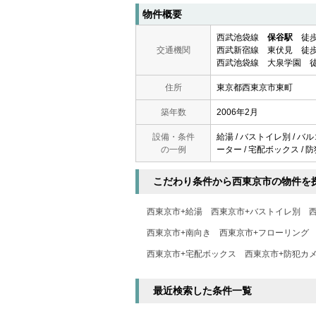
物件概要
西武池袋線
保谷駅
徒歩
交通機関
西武新宿線 東伏見 徒歩
西武池袋線 大泉学園 徒
住所
東京都西東京市東町
築年数
2006年2月
設備・条件
給湯 / バストイレ別 / バ
の一例
ーター / 宅配ボックス / 防
こだわり条件から西東京市の物件を
西東京市+給湯
西東京市+バストイレ別
西東京市+南向き
西東京市+フローリング
西東京市+宅配ボックス
西東京市+防犯カ
最近検索した条件一覧