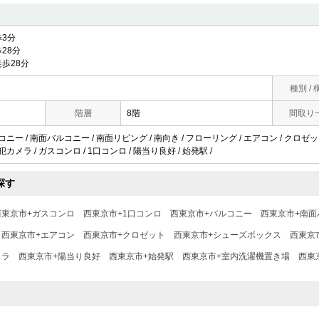
3分
28分
歩28分
種別 / 
階層
8階
間取り
ルコニー / 南面バルコニー / 南面リビング / 南向き / フローリング / エアコン / クロゼ
犯カメラ / ガスコンロ / 1口コンロ / 陽当り良好 / 始発駅 /
探す
西東京市+ガスコンロ
西東京市+1口コンロ
西東京市+バルコニー
西東京市+南面
西東京市+エアコン
西東京市+クロゼット
西東京市+シューズボックス
西東京
メラ
西東京市+陽当り良好
西東京市+始発駅
西東京市+室内洗濯機置き場
西東