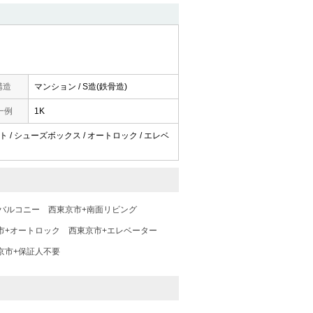
構造
マンション / S造(鉄骨造)
一例
1K
ット / シューズボックス / オートロック / エレベ
バルコニー
西東京市+南面リビング
市+オートロック
西東京市+エレベーター
京市+保証人不要