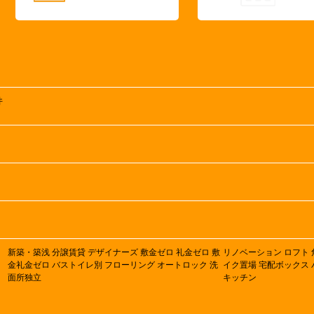
井
新築・築浅
分譲賃貸
デザイナーズ
敷金ゼロ
礼金ゼロ
敷
リノベーション
ロフト
金礼金ゼロ
バストイレ別
フローリング
オートロック
洗
イク置場
宅配ボックス
面所独立
キッチン