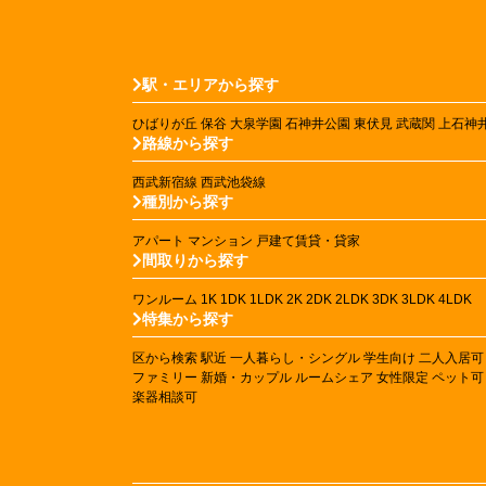
駅・エリアから探す
ひばりが丘
保谷
大泉学園
石神井公園
東伏見
武蔵関
上石神
路線から探す
西武新宿線
西武池袋線
種別から探す
アパート
マンション
戸建て賃貸・貸家
間取りから探す
ワンルーム
1K
1DK
1LDK
2K
2DK
2LDK
3DK
3LDK
4LDK
特集から探す
区から検索
駅近
一人暮らし・シングル
学生向け
二人入居可
ファミリー
新婚・カップル
ルームシェア
女性限定
ペット可
楽器相談可