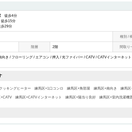
駅
徒歩4分
徒歩15分
歩29分
種別 / 
階層
2階
間取り
 南向き / フローリング / エアコン / 押入 / 光ファイバー / CATV / CATVインターネッ
す
Hクッキングヒーター
練馬区+1口コンロ
練馬区+角部屋
練馬区+南向き
練馬区
+CATV
練馬区+CATVインターネット
練馬区+陽当り良好
練馬区+室内洗濯機