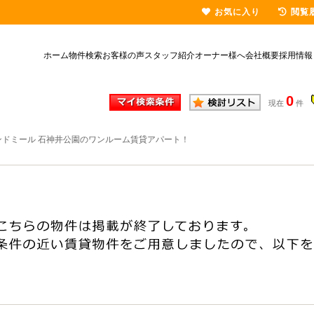
お気に入り
閲覧
ホーム
物件検索
お客様の声
スタッフ紹介
オーナー様へ
会社概要
採用情報
0
現在
件
ンドミール 石神井公園のワンルーム賃貸アパート！