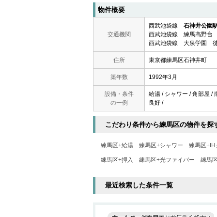
物件概要
西武池袋線
石神井公園
交通機関
西武池袋線 練馬高野台 
西武池袋線 大泉学園 徒
住所
東京都練馬区石神井町
築年数
1992年3月
設備・条件
給湯 / シャワー / 角部屋 /
の一例
良好 /
こだわり条件から練馬区の物件を探
練馬区+給湯
練馬区+シャワー
練馬区+I
練馬区+押入
練馬区+光ファイバー
練馬区
最近検索した条件一覧