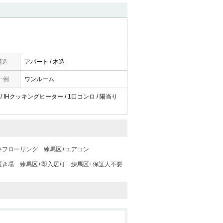
構造
アパート / 木造
一例
ワンルーム
ト / IHクッキングヒーター / 1口コンロ / 陽当り
+フローリング
練馬区+エアコン
置き場
練馬区+即入居可
練馬区+保証人不要