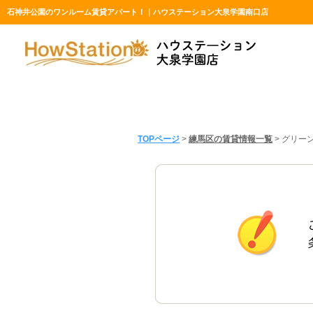
石神井公園のワンルーム賃貸アパート！｜ハウステーション大泉学園南口店
TOPページ
>
練馬区の賃貸情報一覧
>
グリー