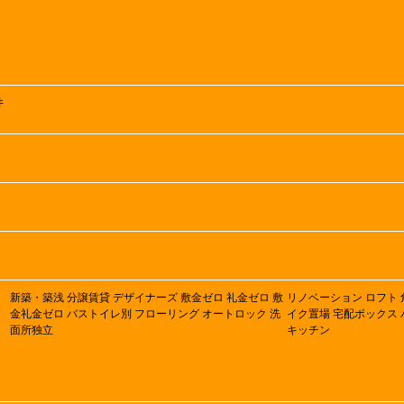
井
新築・築浅
分譲賃貸
デザイナーズ
敷金ゼロ
礼金ゼロ
敷
リノベーション
ロフト
金礼金ゼロ
バストイレ別
フローリング
オートロック
洗
イク置場
宅配ボックス
面所独立
キッチン