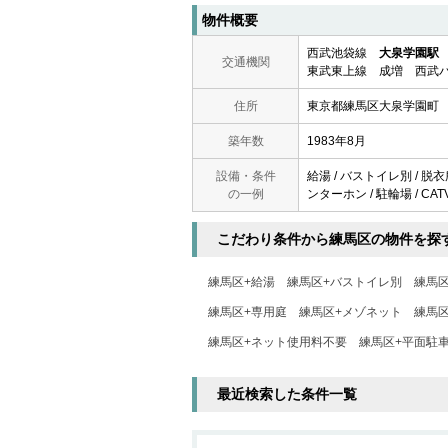
物件概要
西武池袋線
大泉学園駅
交通機関
東武東上線 成増 西武バ
住所
東京都練馬区大泉学園町
築年数
1983年8月
設備・条件
給湯 / バストイレ別 / 脱衣
の一例
ンターホン / 駐輪場 / CA
こだわり条件から練馬区の物件を探
練馬区+給湯
練馬区+バストイレ別
練馬区
練馬区+専用庭
練馬区+メゾネット
練馬
練馬区+ネット使用料不要
練馬区+平面駐
最近検索した条件一覧