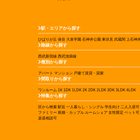
駅・エリアから探す
ひばりが丘
保谷
大泉学園
石神井公園
東伏見
武蔵関
上石神
路線から探す
西武新宿線
西武池袋線
種別から探す
アパート
マンション
戸建て賃貸・貸家
間取りから探す
ワンルーム
1K
1DK
1LDK
2K
2DK
2LDK
3DK
3LDK
4LDK
特集から探す
区から検索
駅近
一人暮らし・シングル
学生向け
二人入居可
ファミリー
新婚・カップル
ルームシェア
女性限定
ペット可
楽器相談可