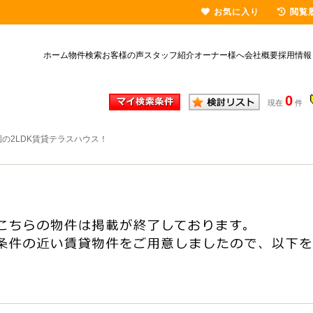
お気に入り
閲覧
ホーム
物件検索
お客様の声
スタッフ紹介
オーナー様へ
会社概要
採用情報
0
現在
件
の2LDK賃貸テラスハウス！