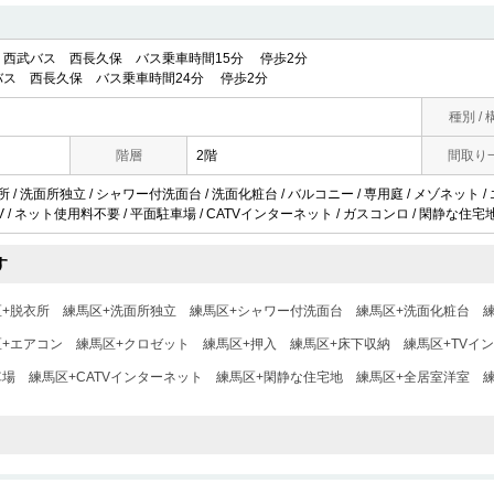
西武バス 西長久保 バス乗車時間15分 停歩2分
ス 西長久保 バス乗車時間24分 停歩2分
種別 / 
階層
2階
間取り
所 / 洗面所独立 / シャワー付洗面台 / 洗面化粧台 / バルコニー / 専用庭 / メゾネット / エ
TV / ネット使用料不要 / 平面駐車場 / CATVインターネット / ガスコンロ / 閑静な住宅地
す
+脱衣所
練馬区+洗面所独立
練馬区+シャワー付洗面台
練馬区+洗面化粧台
区+エアコン
練馬区+クロゼット
練馬区+押入
練馬区+床下収納
練馬区+TVイ
車場
練馬区+CATVインターネット
練馬区+閑静な住宅地
練馬区+全居室洋室