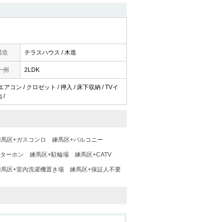
構造
テラスハウス / 木造
一例
2LDK
アコン / クロゼット / 押入 / 床下収納 / TVイ
 /
練馬区+ガスコンロ
練馬区+バルコニー
ンターホン
練馬区+駐輪場
練馬区+CATV
練馬区+室内洗濯機置き場
練馬区+保証人不要