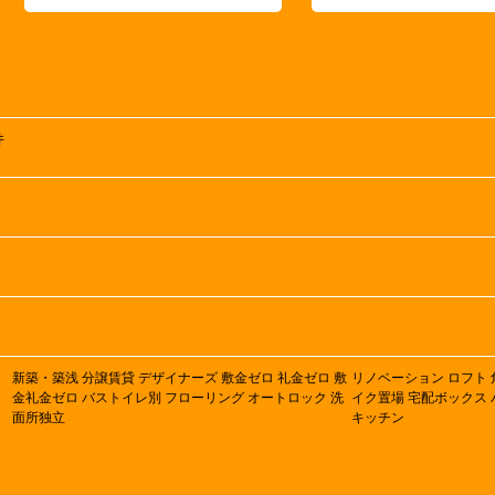
井
新築・築浅
分譲賃貸
デザイナーズ
敷金ゼロ
礼金ゼロ
敷
リノベーション
ロフト
金礼金ゼロ
バストイレ別
フローリング
オートロック
洗
イク置場
宅配ボックス
面所独立
キッチン