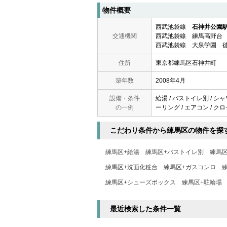
物件概要
西武池袋線
石神井公園
交通機関
西武池袋線 練馬高野台 
西武池袋線 大泉学園 徒
住所
東京都練馬区石神井町
築年数
2008年4月
設備・条件
給湯 / バストイレ別 / シ
の一例
ーリング / エアコン / クロ
こだわり条件から練馬区の物件を探
練馬区+給湯
練馬区+バストイレ別
練馬
練馬区+洗面化粧台
練馬区+ガスコンロ
練馬区+シューズボックス
練馬区+駐輪場
最近検索した条件一覧