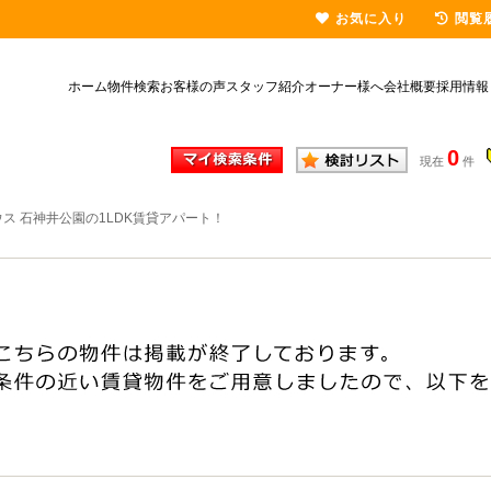
お気に入り
閲覧
ホーム
物件検索
お客様の声
スタッフ紹介
オーナー様へ
会社概要
採用情報
0
現在
件
ス 石神井公園の1LDK賃貸アパート！