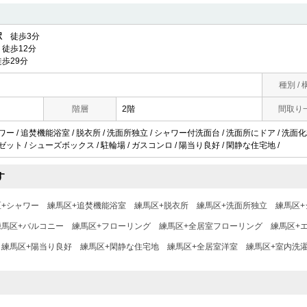
駅
徒歩3分
徒歩12分
歩29分
種別 / 
階層
2階
間取り
ャワー / 追焚機能浴室 / 脱衣所 / 洗面所独立 / シャワー付洗面台 / 洗面所にドア / 洗面
ゼット / シューズボックス / 駐輪場 / ガスコンロ / 陽当り良好 / 閑静な住宅地 /
す
区+シャワー
練馬区+追焚機能浴室
練馬区+脱衣所
練馬区+洗面所独立
練馬区
練馬区+バルコニー
練馬区+フローリング
練馬区+全居室フローリング
練馬区+
練馬区+陽当り良好
練馬区+閑静な住宅地
練馬区+全居室洋室
練馬区+室内洗