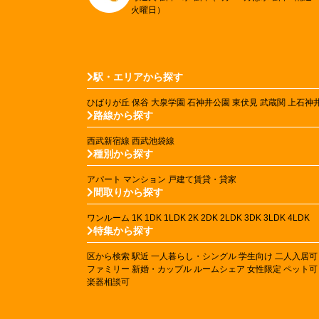
火曜日）
駅・エリアから探す
ひばりが丘
保谷
大泉学園
石神井公園
東伏見
武蔵関
上石神
路線から探す
西武新宿線
西武池袋線
種別から探す
アパート
マンション
戸建て賃貸・貸家
間取りから探す
ワンルーム
1K
1DK
1LDK
2K
2DK
2LDK
3DK
3LDK
4LDK
特集から探す
区から検索
駅近
一人暮らし・シングル
学生向け
二人入居可
ファミリー
新婚・カップル
ルームシェア
女性限定
ペット可
楽器相談可