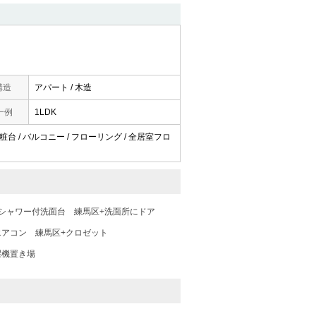
構造
アパート / 木造
一例
1LDK
化粧台 / バルコニー / フローリング / 全居室フロ
+シャワー付洗面台
練馬区+洗面所にドア
エアコン
練馬区+クロゼット
濯機置き場