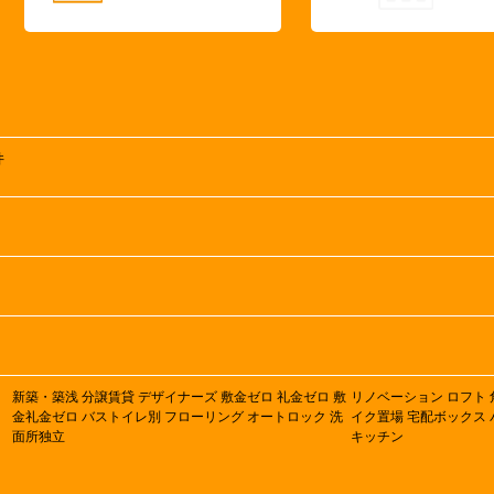
井
新築・築浅
分譲賃貸
デザイナーズ
敷金ゼロ
礼金ゼロ
敷
リノベーション
ロフト
金礼金ゼロ
バストイレ別
フローリング
オートロック
洗
イク置場
宅配ボックス
面所独立
キッチン