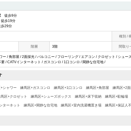
駅
徒歩9分
徒歩19分
歩29分
種別 / 
階層
3階
間取り
ワー / 角部屋 / 2面採光 / バルコニー / フローリング / エアコン / クロゼット / シュ
料不要 / CATVインターネット / ガスコンロ / 1口コンロ / 閑静な住宅地 /
す
区+シャワー
練馬区+ガスコンロ
練馬区+1口コンロ
練馬区+角部屋
練馬区+2
練馬区+クロゼット
練馬区+シューズボックス
練馬区+床下収納
練馬区+駐輪場
インターネット
練馬区+閑静な住宅地
練馬区+室内洗濯機置き場
練馬区+保証人