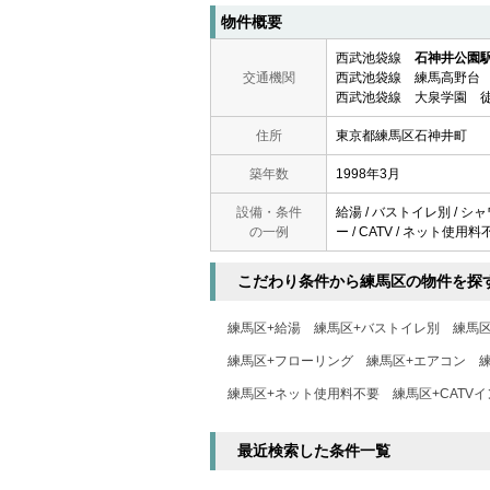
物件概要
西武池袋線
石神井公園
交通機関
西武池袋線 練馬高野台 
西武池袋線 大泉学園 徒
住所
東京都練馬区石神井町
築年数
1998年3月
設備・条件
給湯 / バストイレ別 / シャ
の一例
ー / CATV / ネット使用
こだわり条件から練馬区の物件を探
練馬区+給湯
練馬区+バストイレ別
練馬
練馬区+フローリング
練馬区+エアコン
練馬区+ネット使用料不要
練馬区+CATV
最近検索した条件一覧