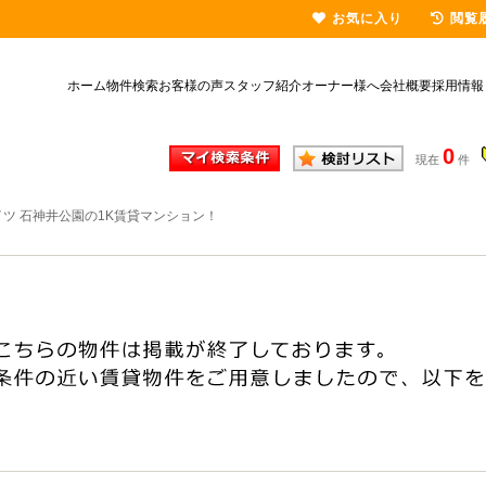
お気に入り
閲覧
ホーム
物件検索
お客様の声
スタッフ紹介
オーナー様へ
会社概要
採用情報
0
現在
件
ツ 石神井公園の1K賃貸マンション！