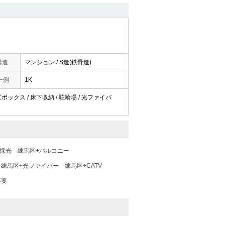
構造
マンション / S造(鉄骨造)
一例
1K
ーズボックス / 床下収納 / 駐輪場 / 光ファイバ
面採光
練馬区+バルコニー
練馬区+光ファイバー
練馬区+CATV
不要