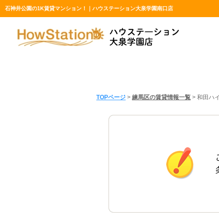
石神井公園の1K賃貸マンション！｜ハウステーション大泉学園南口店
TOPページ
>
練馬区の賃貸情報一覧
>
和田ハイ