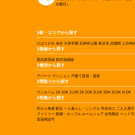
火曜日）
駅・エリアから探す
ひばりが丘
保谷
大泉学園
石神井公園
東伏見
武蔵関
上石神
路線から探す
西武新宿線
西武池袋線
種別から探す
アパート
マンション
戸建て賃貸・貸家
間取りから探す
ワンルーム
1K
1DK
1LDK
2K
2DK
2LDK
3DK
3LDK
4LDK
特集から探す
区から検索
駅近
一人暮らし・シングル
学生向け
二人入居可
ファミリー
新婚・カップル
ルームシェア
女性限定
ペット可
楽器相談可