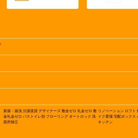
井
新築・築浅
分譲賃貸
デザイナーズ
敷金ゼロ
礼金ゼロ
敷
リノベーション
ロフト
金礼金ゼロ
バストイレ別
フローリング
オートロック
洗
イク置場
宅配ボックス
面所独立
キッチン