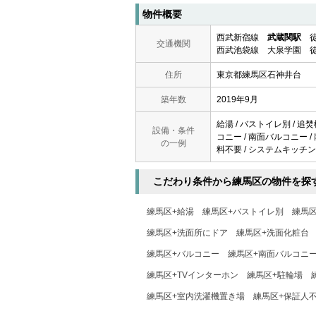
物件概要
西武新宿線
武蔵関駅
徒
交通機関
西武池袋線 大泉学園 徒
住所
東京都練馬区石神井台
築年数
2019年9月
給湯 / バストイレ別 / 追焚
設備・条件
コニー / 南面バルコニー / 
の一例
料不要 / システムキッチン 
こだわり条件から練馬区の物件を探
練馬区+給湯
練馬区+バストイレ別
練馬
練馬区+洗面所にドア
練馬区+洗面化粧台
練馬区+バルコニー
練馬区+南面バルコニ
練馬区+TVインターホン
練馬区+駐輪場
練馬区+室内洗濯機置き場
練馬区+保証人