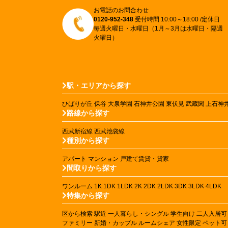
お電話のお問合わせ
0120-952-348
受付時間 10:00～18:00 /定休日
毎週火曜日・水曜日（1月～3月は水曜日・隔週
火曜日）
駅・エリアから探す
ひばりが丘
保谷
大泉学園
石神井公園
東伏見
武蔵関
上石神
路線から探す
西武新宿線
西武池袋線
種別から探す
アパート
マンション
戸建て賃貸・貸家
間取りから探す
ワンルーム
1K
1DK
1LDK
2K
2DK
2LDK
3DK
3LDK
4LDK
特集から探す
区から検索
駅近
一人暮らし・シングル
学生向け
二人入居可
ファミリー
新婚・カップル
ルームシェア
女性限定
ペット可