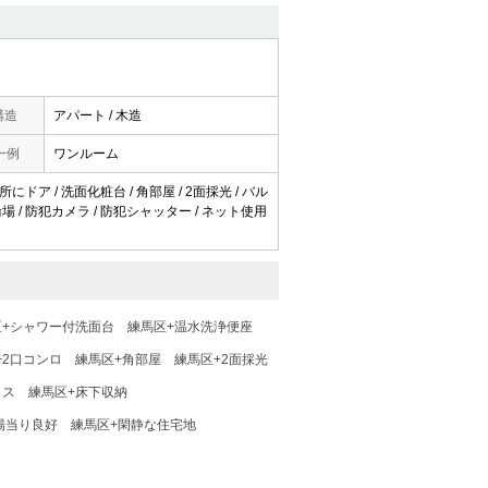
構造
アパート / 木造
一例
ワンルーム
にドア / 洗面化粧台 / 角部屋 / 2面採光 / バル
輪場 / 防犯カメラ / 防犯シャッター / ネット使用
区+シャワー付洗面台
練馬区+温水洗浄便座
+2口コンロ
練馬区+角部屋
練馬区+2面採光
クス
練馬区+床下収納
陽当り良好
練馬区+閑静な住宅地