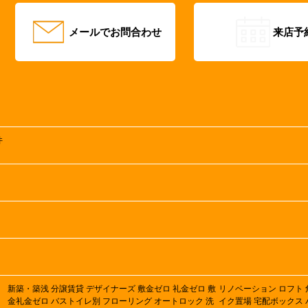
メールでお問合わせ
来店予
井
新築・築浅
分譲賃貸
デザイナーズ
敷金ゼロ
礼金ゼロ
敷
リノベーション
ロフト
金礼金ゼロ
バストイレ別
フローリング
オートロック
洗
イク置場
宅配ボックス