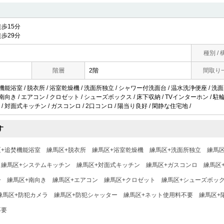
歩15分
歩29分
種別 / 
階層
2階
間取り
機能浴室 / 脱衣所 / 浴室乾燥機 / 洗面所独立 / シャワー付洗面台 / 温水洗浄便座 / 洗面所
南向き / エアコン / クロゼット / シューズボックス / 床下収納 / TVインターホン / 駐
/ 対面式キッチン / ガスコンロ / 2口コンロ / 陽当り良好 / 閑静な住宅地 /
す
区+追焚機能浴室
練馬区+脱衣所
練馬区+浴室乾燥機
練馬区+洗面所独立
練馬
練馬区+システムキッチン
練馬区+対面式キッチン
練馬区+ガスコンロ
練馬区
ー
練馬区+南向き
練馬区+エアコン
練馬区+クロゼット
練馬区+シューズボッ
練馬区+防犯カメラ
練馬区+防犯シャッター
練馬区+ネット使用料不要
練馬区+
不要