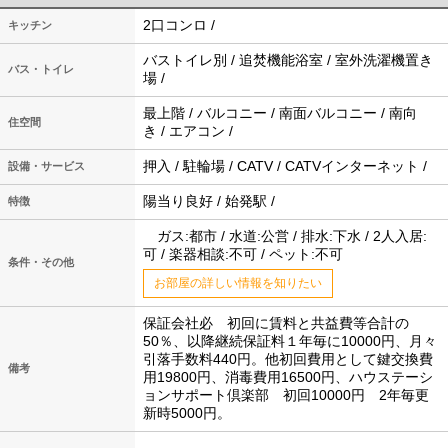
2口コンロ /
キッチン
バストイレ別 / 追焚機能浴室 / 室外洗濯機置き
バス・トイレ
場 /
最上階 / バルコニー / 南面バルコニー / 南向
住空間
き / エアコン /
押入 / 駐輪場 / CATV / CATVインターネット /
設備・サービス
陽当り良好 / 始発駅 /
特徴
ガス:都市 / 水道:公営 / 排水:下水 / 2人入居:
可 / 楽器相談:不可 / ペット:不可
条件・その他
お部屋の詳しい情報を知りたい
保証会社必 初回に賃料と共益費等合計の
50％、以降継続保証料１年毎に10000円、月々
引落手数料440円。他初回費用として鍵交換費
備考
用19800円、消毒費用16500円、ハウステーシ
ョンサポート倶楽部 初回10000円 2年毎更
新時5000円。