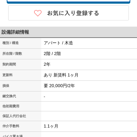
設備詳細情報
アパート / 木造
種別 / 構造
2階 / 2階
所在階 / 階数
2年
契約期間
あり 新賃料 1ヶ月
更新料
要 20,000円/2年
損保
-
鍵交換代
他初期費用
保証人代行会社
1.1ヶ月
仲介手数料
バイク置き場