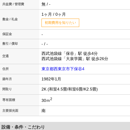
無 / -
共益費 / 管理費
1ヶ月 / 0ヶ月
敷金 / 礼金
初期費用を知りたい
-
保証金
- / -
敷引 / 償却
西武池袋線「保谷」駅 徒歩4分
交通
西武池袋線「大泉学園」駅 徒歩26分
東京都西東京市下保谷4
住所
1982年1月
築年月
2K (和室4.5畳/和室6畳/K2.5畳)
間取り
2
30ｍ
専有面積
南
主要採光面
設備・条件・こだわり