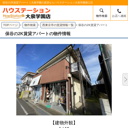
保谷の2K賃貸アパート | 大泉学園の賃貸ならハウステーション大泉学園南口店
物件検索
お店へ連絡
TOPページ
>
物件検索
>
西東京市の賃貸情報一覧
>
保谷の2K賃貸アパート
保谷の2K賃貸アパートの物件情報
【建物外観】