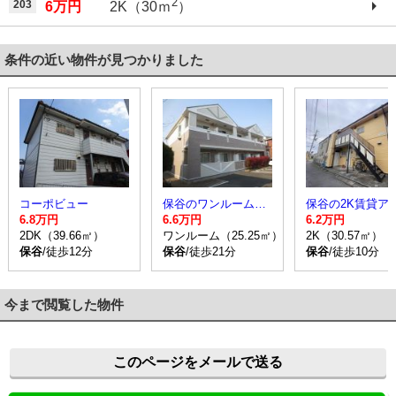
2
203
6万円
2K（30ｍ
）
条件の近い物件が見つかりました
コーポビュー
保谷のワンルーム賃貸アパート
6.8万円
6.6万円
6.2万円
2DK（39.66㎡）
ワンルーム（25.25㎡）
2K（30.57㎡）
保谷
/徒歩12分
保谷
/徒歩21分
保谷
/徒歩10分
今まで閲覧した物件
このページをメールで送る