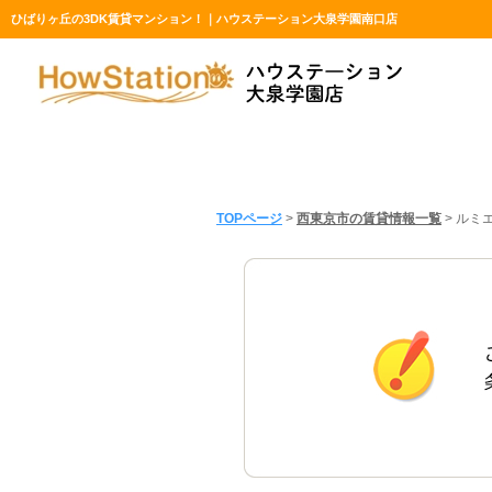
ひばりヶ丘の3DK賃貸マンション！｜ハウステーション大泉学園南口店
TOPページ
>
西東京市の賃貸情報一覧
>
ルミ