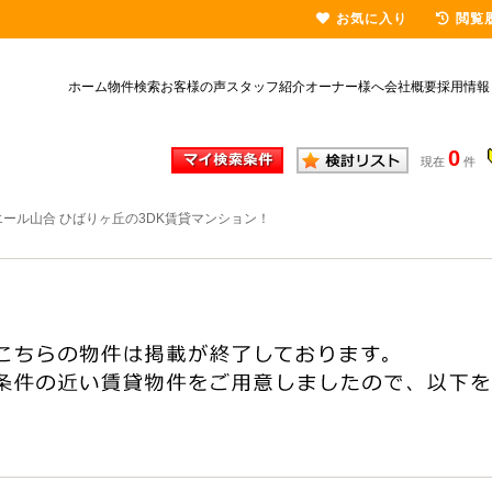
お気に入り
閲覧
ホーム
物件検索
お客様の声
スタッフ紹介
オーナー様へ
会社概要
採用情報
0
現在
件
エール山合 ひばりヶ丘の3DK賃貸マンション！