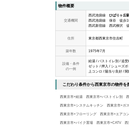
物件概要
西武池袋線
ひばりヶ丘
交通機関
西武池袋線 保谷 徒歩1
西武新宿線 西武柳沢 徒
住所
東京都西東京市住吉町
築年数
1975年7月
給湯 / バストイレ別 / 追焚
設備・条件
ゼット / 押入 / シューズボ
の一例
上コンロ / 陽当り良好 / 閑
こだわり条件から西東京市の物件を
西東京市+給湯
西東京市+バストイレ別
西東京市+システムキッチン
西東京市+ガ
西東京市+フローリング
西東京市+エアコ
西東京市+バイク置場
西東京市+CATV
西