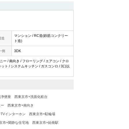
マンション / RC造(鉄筋コンクリー
構造
ト造)
一例
3DK
ー / 南向き / フローリング / エアコン / クロ
ーネット / システムキッチン / ガスコンロ / 3口以
洗浄便座
西東京市+洗面化粧台
ニー
西東京市+南向き
+TVインターホン
西東京市+駐輪場
京市+閑静な住宅地
西東京市+始発駅