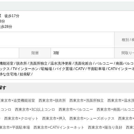
駅
徒歩17分
8分
歩28分
種別 / 
階層
3階
間取り
機能浴室 / 脱衣所 / 洗面所独立 / 温水洗浄便座 / 洗面化粧台 / バルコニー / 南面バルコニ
ックス / TVインターホン / 駐輪場 / バイク置場 / CATV / 平面駐車場 / CATVインタ
静な住宅地 / 始発駅 /
探す
西東京市+追焚機能浴室
西東京市+脱衣所
西東京市+洗面所独立
西東京市+温水
スコンロ
西東京市+3口以上コンロ
西東京市+バルコニー
西東京市+南面バルコ
ン
西東京市+クロゼット
西東京市+押入
西東京市+シューズボックス
西東京市
東京市+平面駐車場
西東京市+CATVインターネット
西東京市+陽当り良好
西東